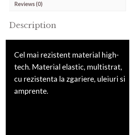
Reviews (0)
5
Al
Description
Dual
Camera
quantity
Cel mai rezistent material high-
tech. Material elastic, multistrat,
cu rezistenta la zgariere, uleiuri si
amprente.