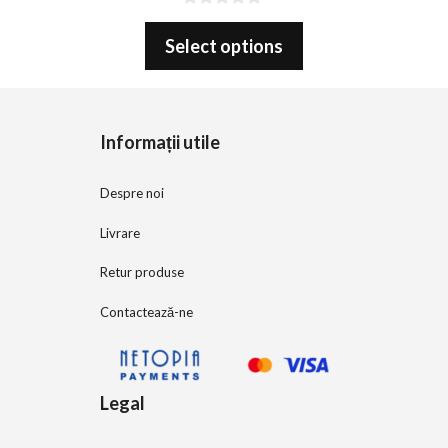
0
o
Select options
u
t
o
f
5
Informații utile
Despre noi
Livrare
Retur produse
Contactează-ne
Legal