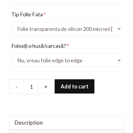
Tip Folie Fata
*
Folosiți o husă/carcasă?
*
Add to cart
-
+
Folie
de
protectie
pentru
Description
Redmi
Note