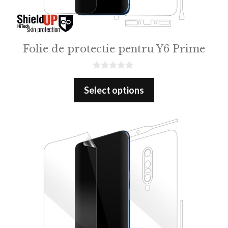
Folie de protectie pentru Y6 Prime
0
o
Select options
u
t
o
f
5