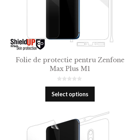
Folie de protectie pentru Zenfone
Max Plus M1
0
o
Select options
u
t
o
f
5