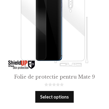
Folie de protectie pentru Mate 9
0
o
Select options
u
t
o
f