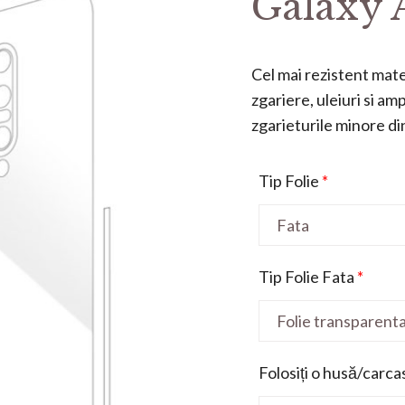
Galaxy A
Cel mai rezistent mater
zgariere, uleiuri si a
zgarieturile minore din 
Tip Folie
*
Tip Folie Fata
*
Folosiți o husă/carca