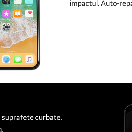
impactul. Auto-rep
u suprafete curbate.
a.