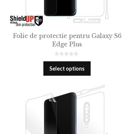
Folie de protectie pentru Galaxy S6
Edge Plus
0
o
Select options
u
t
o
f
5