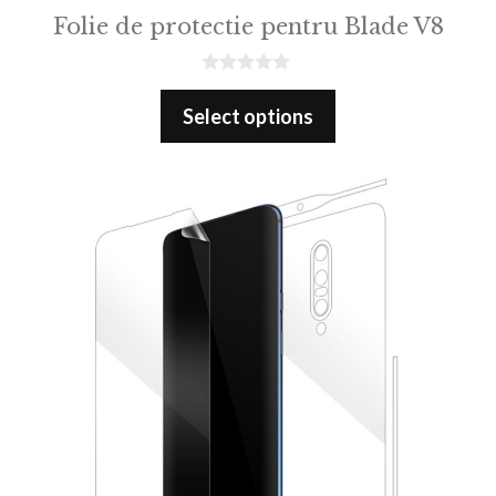
Folie de protectie pentru Blade V8
0
o
Select options
u
t
o
f
5