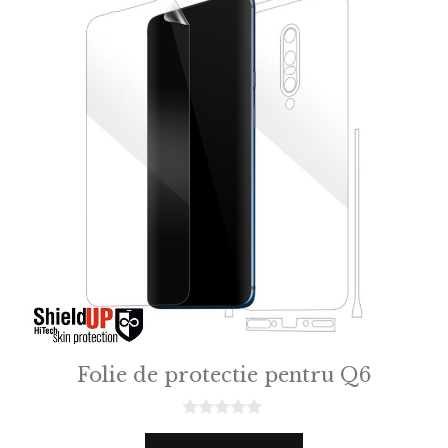
Folie de protectie pentru Q6
0
o