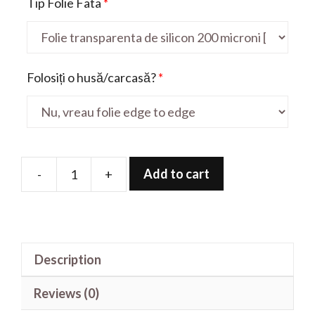
Tip Folie Fata
*
Folosiți o husă/carcasă?
*
Add to cart
-
+
Folie
de
protectie
pentru
Description
Galaxy
M40
Reviews (0)
quantity