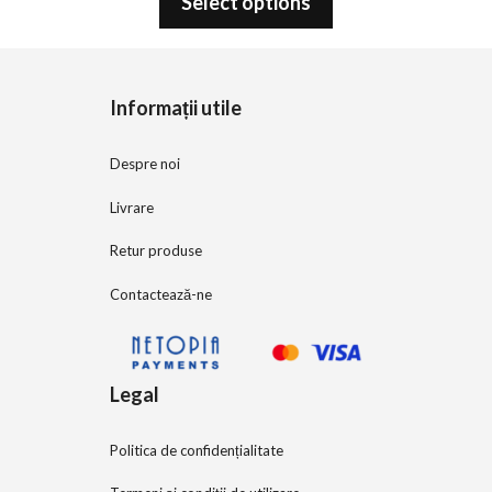
Select options
u
t
o
f
5
Informații utile
Despre noi
Livrare
Retur produse
Contactează-ne
Legal
Politica de confidențialitate