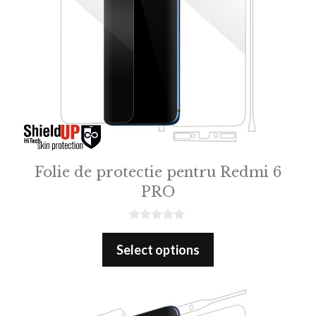
Folie de protectie pentru Redmi 6
PRO
0
o
Select options
u
t
o
f
5