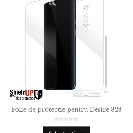
Folie de protectie pentru Desire 828
0
o