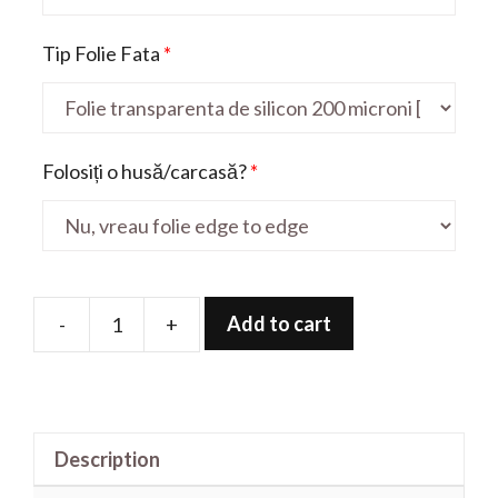
Tip Folie Fata
*
Folosiți o husă/carcasă?
*
Add to cart
-
+
Folie
de
protectie
pentru
Description
Game
Boy