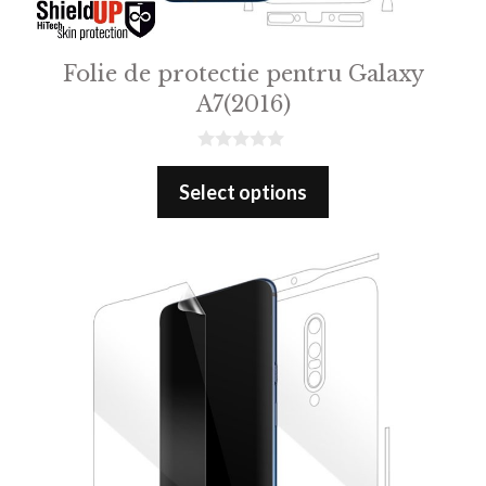
Folie de protectie pentru Galaxy
A7(2016)
0
o
Select options
u
t
o
f
5