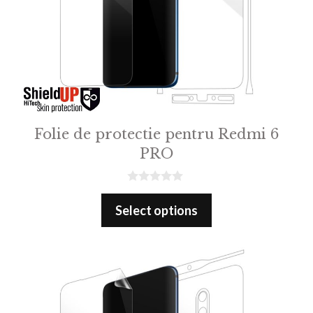
Folie de protectie pentru Redmi 6
PRO
0
o
Select options
u
t
o
f
5