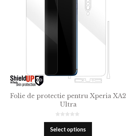
Folie de protectie pentru Xperia XA2
Ultra
0
o
Select options
u
t