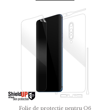
o
f
5
Folie de protectie pentru Q6