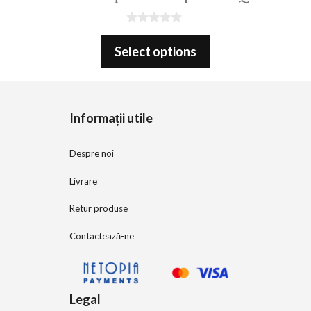
0
o
Select options
u
t
o
f
5
Informații utile
Despre noi
Livrare
Retur produse
Contactează-ne
Legal