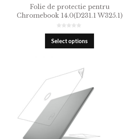
Folie de protectie pentru
Chromebook 14.0(D231.1 W325.1)
0
o
Select options
u
t
o
f
5