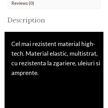
Reviews (0)
15
A4DDR
Description
15.6'
quantity
Cel mai rezistent material high-
tech. Material elastic, multistrat,
cu rezistenta la zgariere, uleiuri si
amprente.