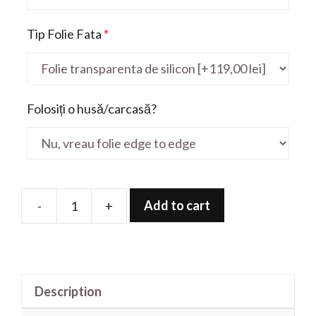
Tip Folie Fata
*
Folosiți o husă/carcasă?
Add to cart
-
+
Folie
de
protectie
pentru
Description
Gaming
Bravo