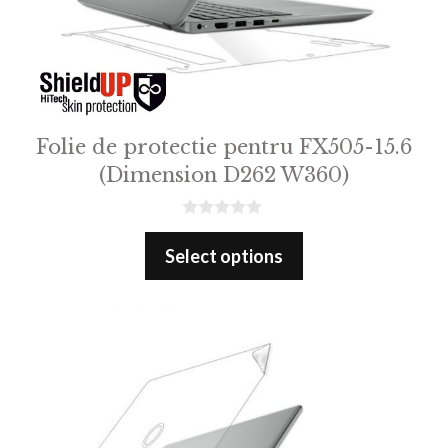
Folie de protectie pentru FX505-15.6
(Dimension D262 W360)
0
o
Select options
u
t
o
f
5