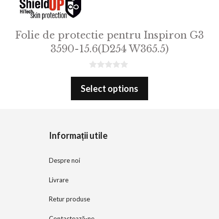
Folie de protectie pentru Inspiron G3
3590-15.6(D254 W365.5)
0
o
Select options
u
t
o
f
5
Informații utile
Despre noi
Livrare
Retur produse
Contactează-ne