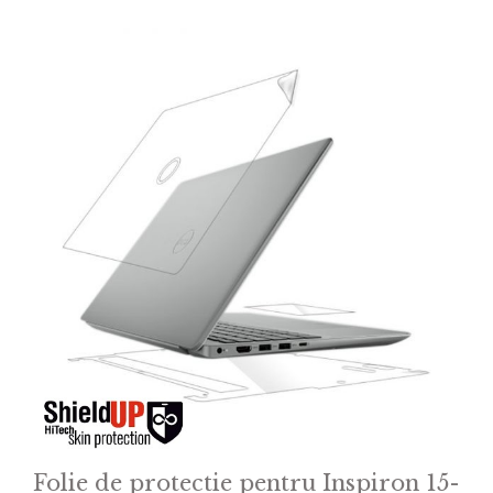
o
f
5
Folie de protectie pentru Inspiron 15-