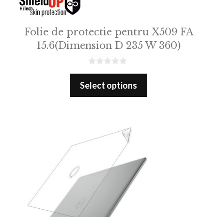
Folie de protectie pentru X509 FA
15.6(Dimension D 235 W 360)
0
o
Select options
u
t
o
f
5