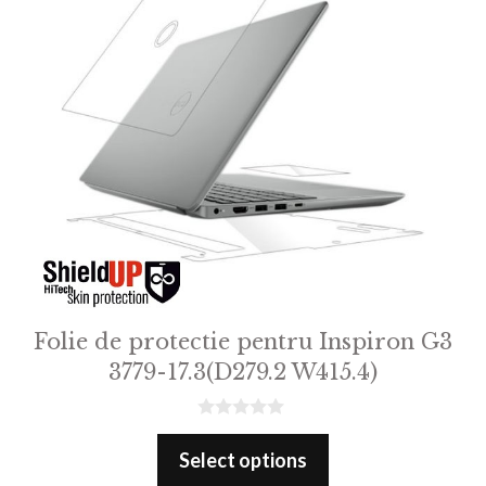
Folie de protectie pentru Inspiron G3
3779-17.3(D279.2 W415.4)
0
o
Select options
u
t