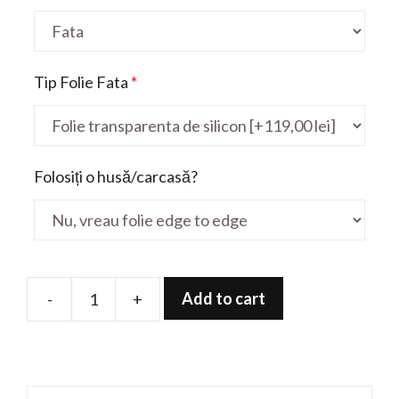
Tip Folie Fata
*
Folosiți o husă/carcasă?
Add to cart
-
+
Folie
de
protectie
pentru