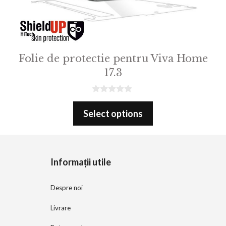
Folie de protectie pentru Viva Home
17.3
0
o
Select options
u
t
o
f
5
Informații utile
Despre noi
Livrare