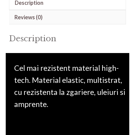
Description
Gaming
Omen
Reviews (0)
15-
ek0002nq
Description
15.6'
quantity
Cel mai rezistent material high-
tech. Material elastic, multistrat,
cu rezistenta la zgariere, uleiuri si
amprente.