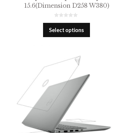
15.6(Dimension D258 W380)
0
o
Select options
u
t
o
f
5