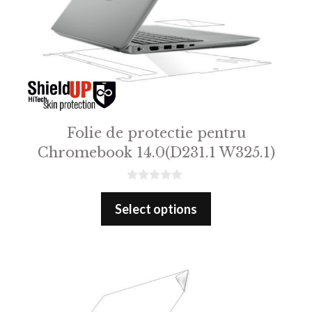
Folie de protectie pentru
Chromebook 14.0(D231.1 W325.1)
0
o
Select options
u
t
o
f
5