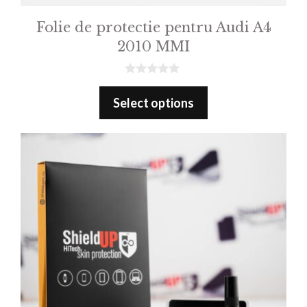
Folie de protectie pentru Audi A4
2010 MMI
0
o
Select options
u
t
o
f
5