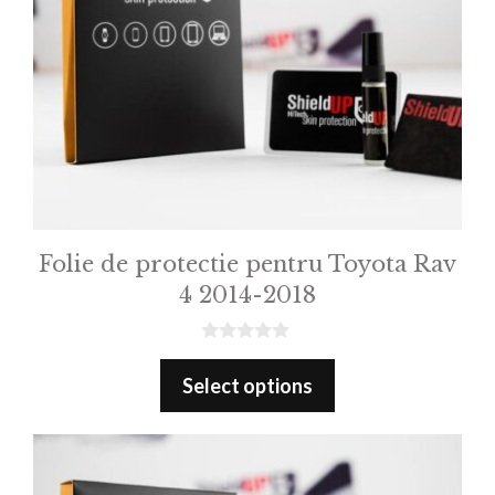
Folie de protectie pentru Toyota Rav
4 2014-2018
0
o
Select options
u
t
o
f
5