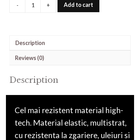
Add to cart
-
+
Folie
de
protectie
pentru
Description
Garmin
Edge
Reviews (0)
130
Plus
Description
quantity
Cel mai rezistent material high-
tech. Material elastic, multistrat,
cu rezistenta la zgariere, uleiuri si