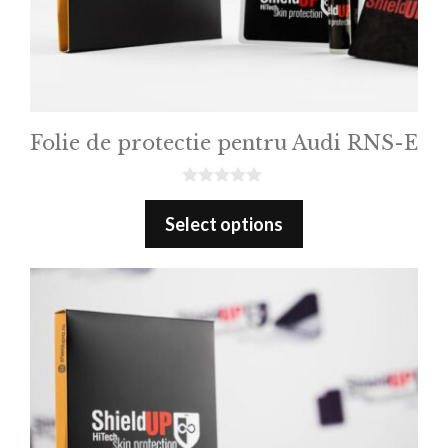
Folie de protectie pentru Audi RNS-E
0
o
Select options
u
t
o
f
5