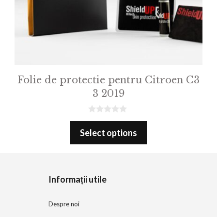
Folie de protectie pentru Citroen C3
3 2019
0
o
Select options
u
t
o
f
5
Informații utile
Despre noi