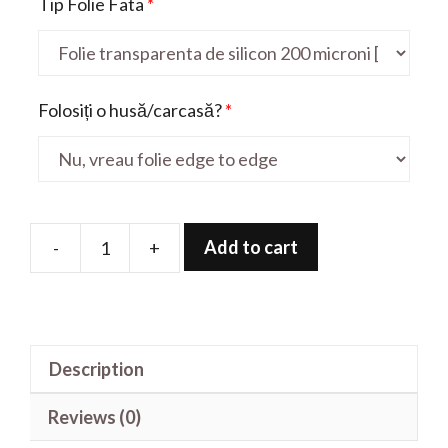
Tip Folie Fata
*
Folosiți o husă/carcasă?
*
Add to cart
-
+
Folie
de
protectie
pentru
Description
Honor
7
Reviews (0)
quantity