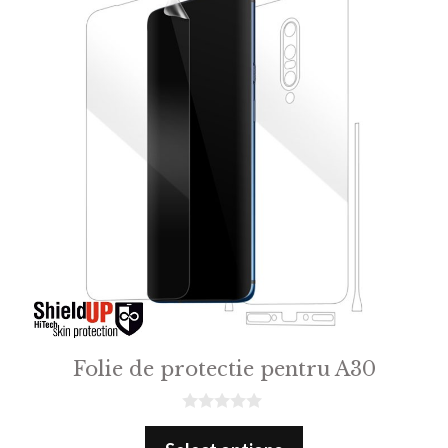
Folie de protectie pentru A30
0
o