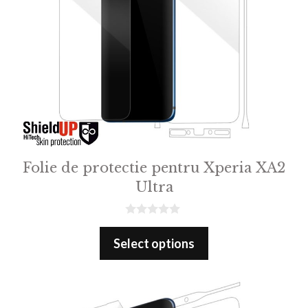
Folie de protectie pentru Xperia XA2
Ultra
0
o
Select options
u
t
o
f
5