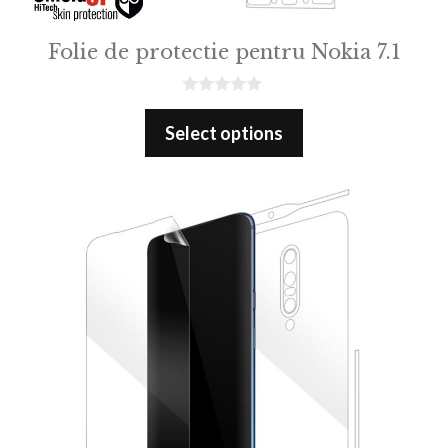
Folie de protectie pentru Nokia 7.1
0
o
Select options
u
t
o
f
5