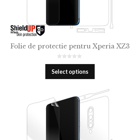
Folie de protectie pentru Xperia XZ3
0
o
Select options
u
t
o
f
5