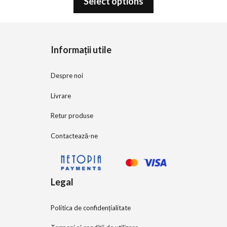
Select options
u
t
o
f
5
Informații utile
Despre noi
Livrare
Retur produse
Contactează-ne
Legal
Politica de confidențialitate