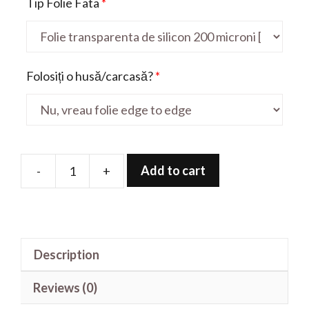
Tip Folie Fata
*
Folosiți o husă/carcasă?
*
Add to cart
-
+
Folie
de
protectie
pentru
Description
Hot
9
Reviews (0)
Pro