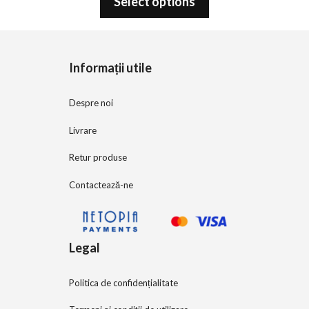
Select options
u
t
o
f
5
Informații utile
Despre noi
Livrare
Retur produse
Contactează-ne
Legal
Politica de confidențialitate