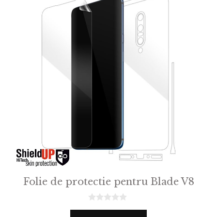
Folie de protectie pentru Blade V8
0
o