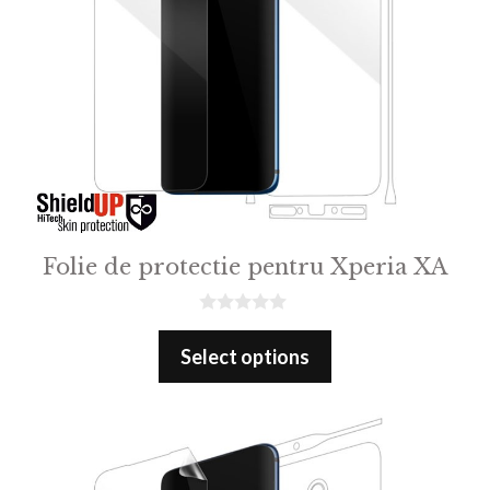
Folie de protectie pentru Xperia XA
0
o
Select options
u
t
o
f
5