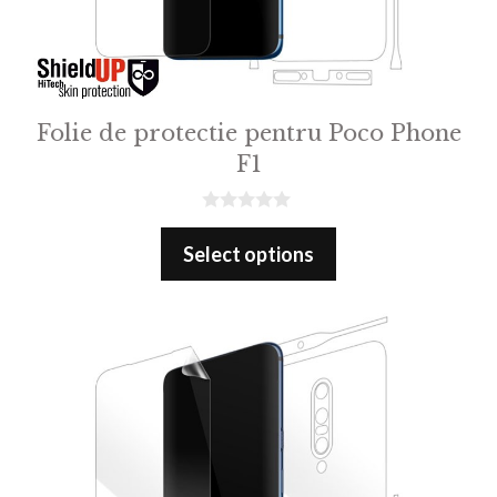
Folie de protectie pentru Poco Phone
F1
0
o
Select options
u
t
o
f
5