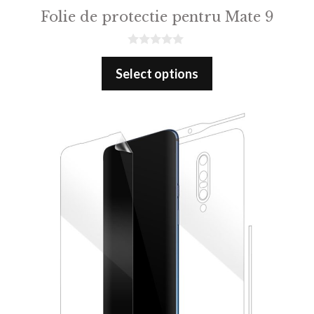
Folie de protectie pentru Mate 9
0
o
Select options
u
t
o
f
5