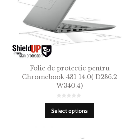
Folie de protectie pentru
Chromebook 431 14.0( D236.2
W340.4)
0
o
Select options
u
t
o
f
5