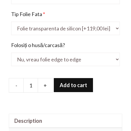
Tip Folie Fata
*
Folosiți o husă/carcasă?
Add to cart
-
+
Folie
de
protectie
pentru
Description
IdeaPad
5