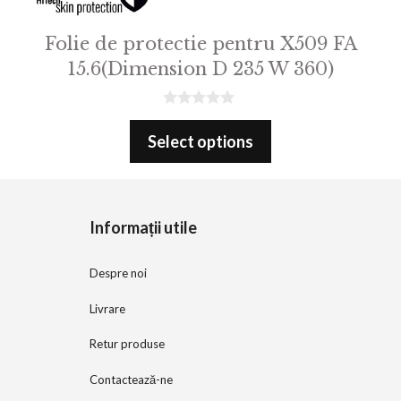
Folie de protectie pentru X509 FA
15.6(Dimension D 235 W 360)
0
o
Select options
u
t
o
f
5
Informații utile
Despre noi
Livrare
Retur produse
Contactează-ne