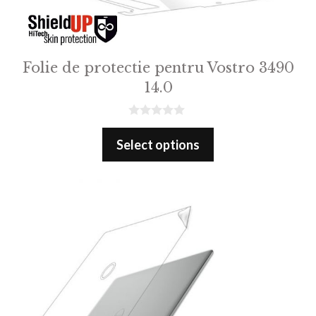
Folie de protectie pentru Vostro 3490
14.0
0
o
Select options
u
t
o
f
5