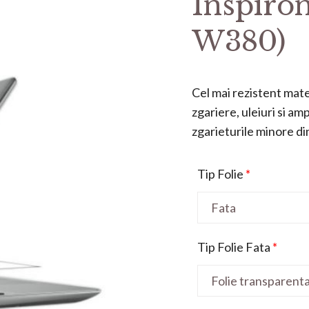
Inspiro
W380)
Cel mai rezistent mater
zgariere, uleiuri si a
zgarieturile minore din 
Tip Folie
*
Tip Folie Fata
*