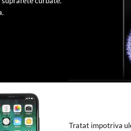
u suprafete curbate.
a.
Tratat impotriva ul