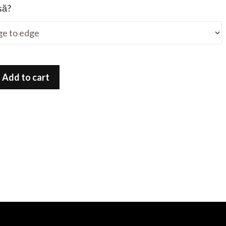
să?
Add to cart