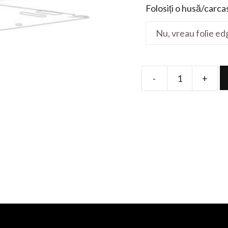
Folosiți o husă/carca
-
+
Folie
de
protectie
pentru
Inspiron
3584-
15.6(D258
W380)
quantity