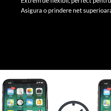
Extrem de flexibil, perfect pentr
Asigura o prindere net superioar