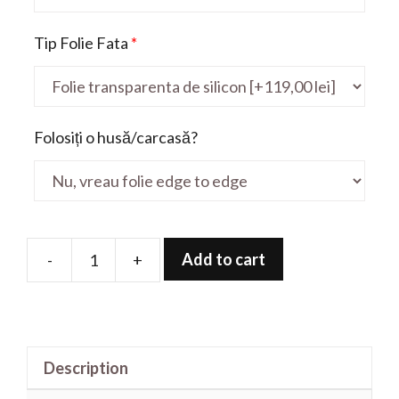
Tip Folie Fata
*
Folosiți o husă/carcasă?
Add to cart
-
+
Folie
de
protectie
pentru
Description
Inspiron
5593