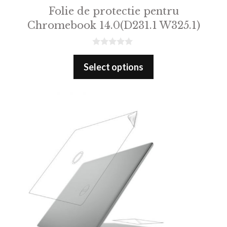
Folie de protectie pentru
Chromebook 14.0(D231.1 W325.1)
0
o
Select options
u
t
o
f
5