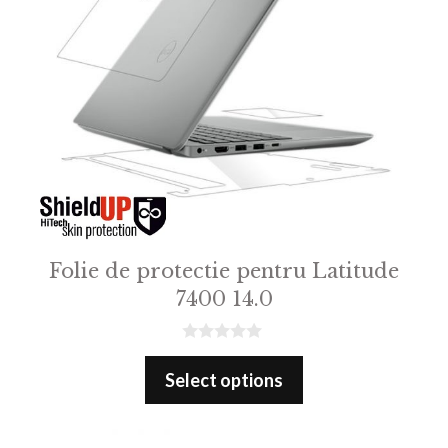
Folie de protectie pentru Latitude
7400 14.0
0
o
Select options
u
t
o
f
5