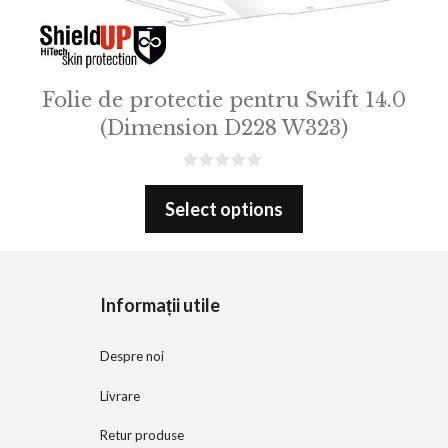
Folie de protectie pentru Swift 14.0
(Dimension D228 W323)
0
o
Select options
u
t
o
f
5
Informații utile
Despre noi
Livrare
Retur produse