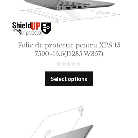
Folie de protectie pentru XPS 15
7590-15.6(D235 W357)
0
o
Select options
u
t
o
f
5