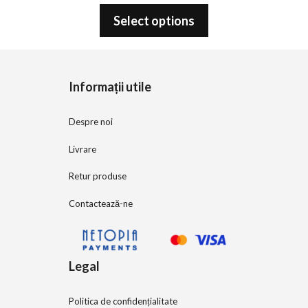
0
o
Select options
u
t
o
f
5
Informații utile
Despre noi
Livrare
Retur produse
Contactează-ne
Legal
Politica de confidențialitate