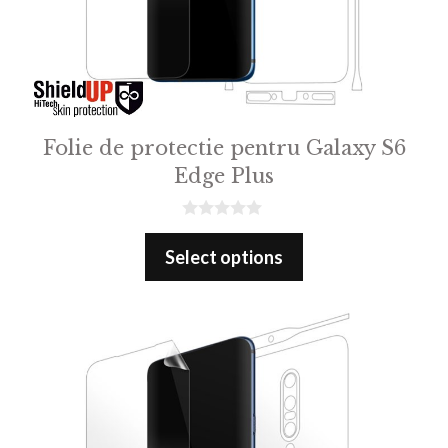
Folie de protectie pentru Galaxy S6
Edge Plus
0
o
Select options
u
t
o
f
5