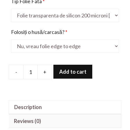
Tip Folie Fata
*
Folosiți o husă/carcasă?
*
Add to cart
-
+
Folie
de
protectie
pentru
Description
iPhone
XR
Reviews (0)
quantity