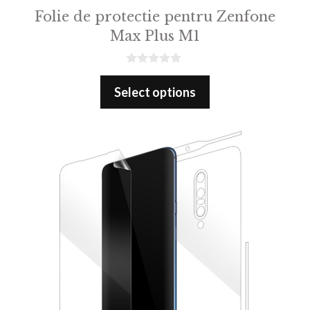
Folie de protectie pentru Zenfone
Max Plus M1
0
o
Select options
u
t
o
f
5