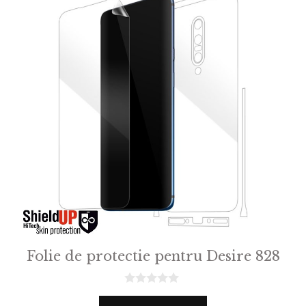
Folie de protectie pentru Desire 828
0
o