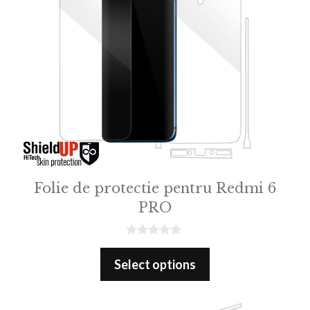
Folie de protectie pentru Redmi 6
PRO
0
o
Select options
u
t
o
f
5