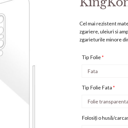
KingKon
Cel mai rezistent mater
zgariere, uleiuri si a
zgarieturile minore din 
Tip Folie
*
Tip Folie Fata
*
Folosiți o husă/carca