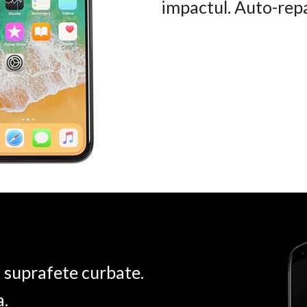
impactul. Auto-rep
u suprafete curbate.
a.