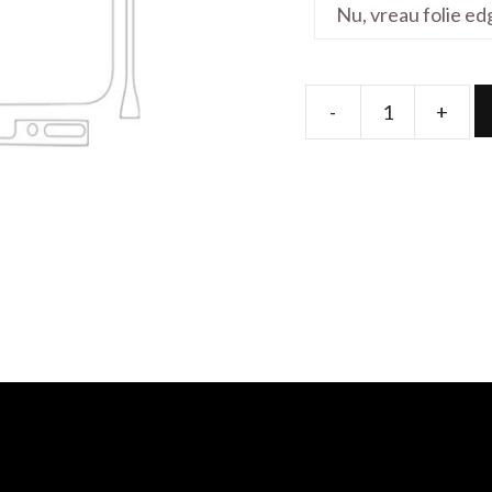
-
+
Folie
de
protectie
pentru
KingKong
Ace3
quantity