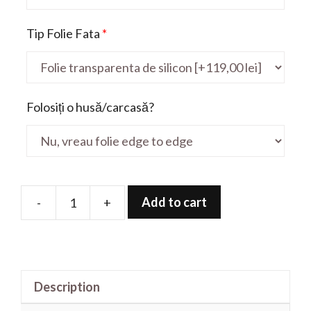
Tip Folie Fata
*
Folosiți o husă/carcasă?
Add to cart
-
+
Folie
de
protectie
pentru
Description
Latitude
E7470