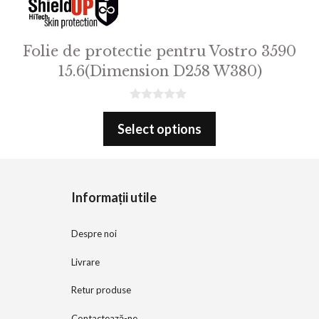
Folie de protectie pentru Vostro 3590
15.6(Dimension D258 W380)
0
o
Select options
u
t
o
f
5
Informații utile
Despre noi
Livrare
Retur produse
Contactează-ne