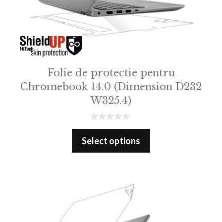
Folie de protectie pentru
Chromebook 14.0 (Dimension D232
W325.4)
0
o
Select options
u
t
o
f
5