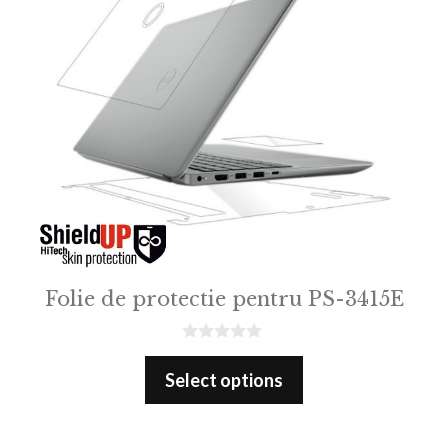
Folie de protectie pentru PS-3415E
0
o
Select options
u
t
o
f
5