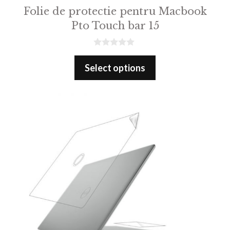
Folie de protectie pentru Macbook
Pto Touch bar 15
0
o
Select options
u
t
o
f
5