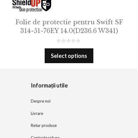
Folie de protectie pentru Swift SF
314-51-76EY 14.0(D236.6 W341)
0
o
Select options
u
t
o
f
5
Informații utile
Despre noi
Livrare
Retur produse
Contactează-ne