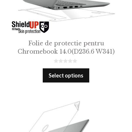
Folie de protectie pentru
Chromebook 14.0(D236.6 W341)
0
o
Select options
u
t
o
f
5