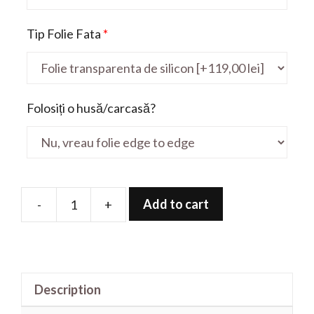
Tip Folie Fata
*
Folosiți o husă/carcasă?
Add to cart
-
+
Folie
de
protectie
pentru
Description
LifeBook
E5510