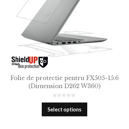
Folie de protectie pentru FX505-15.6
(Dimension D262 W360)
0
o
Select options
u
t
o
f
5