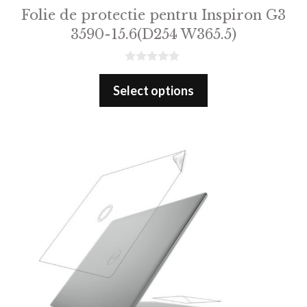
Folie de protectie pentru Inspiron G3
3590-15.6(D254 W365.5)
0
o
Select options
u
t
o
f
5