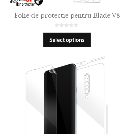
Folie de protectie pentru Blade V8
0
o
Select options
u
t
o
f
5