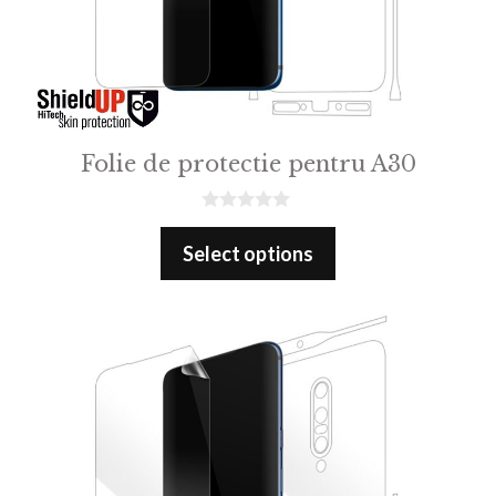
Folie de protectie pentru A30
0
o
Select options
u
t
o
f
5