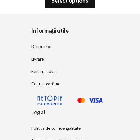
Select options
u
t
o
f
5
Informații utile
Despre noi
Livrare
Retur produse
Contactează-ne
Legal
Politica de confidențialitate