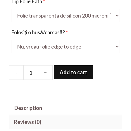
Tip Folie Fata
*
Folosiți o husă/carcasă?
*
Add to cart
-
+
Folie
de
protectie
pentru
Description
Like
4U
Reviews (0)
quantity