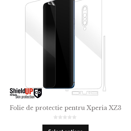
Folie de protectie pentru Xperia XZ3
0
o