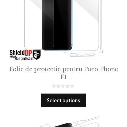
Folie de protectie pentru Poco Phone
F1
0
o
Select options
u
t
o
f
5