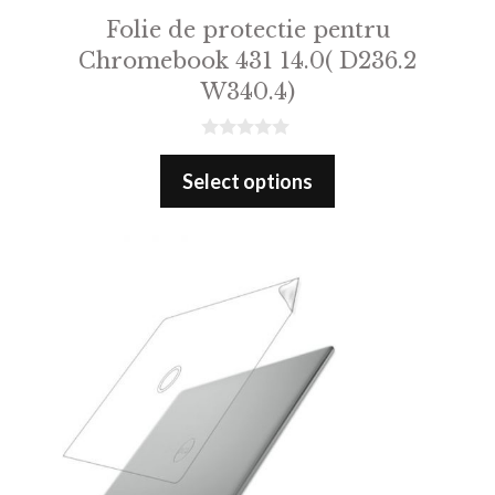
Folie de protectie pentru
Chromebook 431 14.0( D236.2
W340.4)
0
o
Select options
u
t
o
f
5