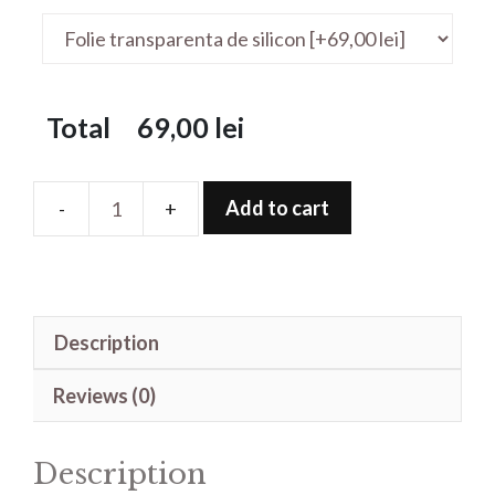
Total
69,00
lei
Add to cart
Folie
de
protectie
pentru
Description
Mercedes
GLC
Reviews (0)
X253(2015-
2019)display+laterale
Description
quantity