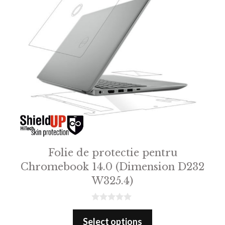
Folie de protectie pentru
Chromebook 14.0 (Dimension D232
W325.4)
0
o
Select options
u