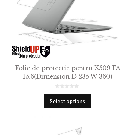
Folie de protectie pentru X509 FA
15.6(Dimension D 235 W 360)
0
o
Select options
u
t
o
f
5