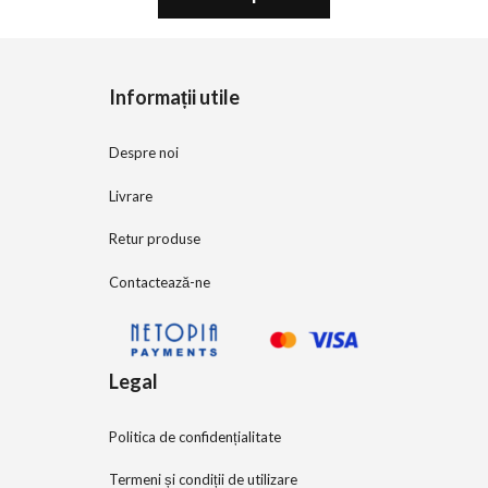
t
o
f
5
Informații utile
Despre noi
Livrare
Retur produse
Contactează-ne
Legal
Politica de confidențialitate
Termeni și condiții de utilizare