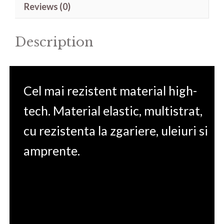
Reviews (0)
Client
mt22
Description
14'
quantity
Cel mai rezistent material high-
tech. Material elastic, multistrat,
cu rezistenta la zgariere, uleiuri si
amprente.