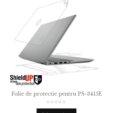
Folie de protectie pentru PS-3415E
0
o