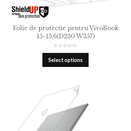
Folie de protectie pentru VivoBook
15-15.6(D230 W357)
0
o
Select options
u
t
o
f
5