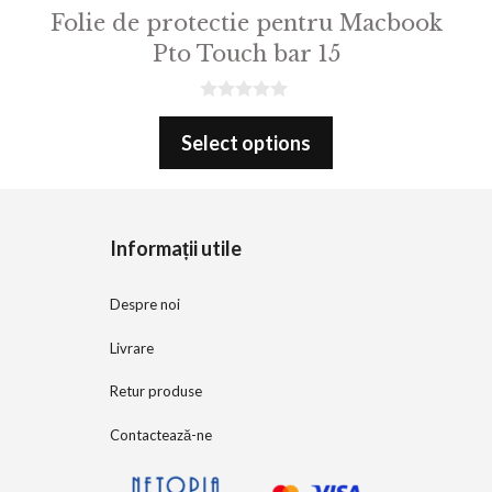
Folie de protectie pentru Macbook
Pto Touch bar 15
0
o
Select options
u
t
o
f
5
Informații utile
Despre noi
Livrare
Retur produse
Contactează-ne