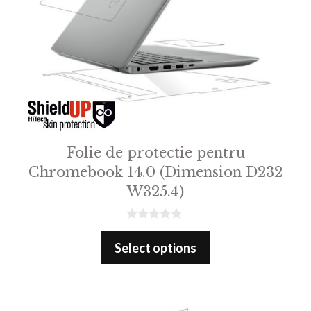
Folie de protectie pentru
Chromebook 14.0 (Dimension D232
W325.4)
0
o
Select options
u
t
o
f
5