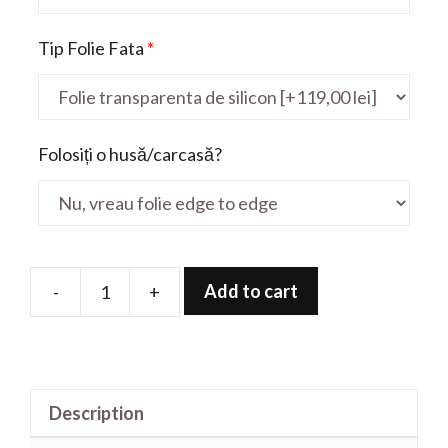
Tip Folie Fata
*
Folosiți o husă/carcasă?
Add to cart
-
+
Folie
de
protectie
pentru
Description
Mobile
Thin