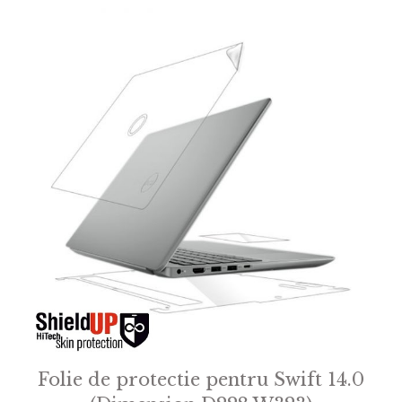
f
5
Folie de protectie pentru Swift 14.0