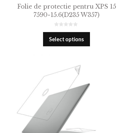
Folie de protectie pentru XPS 15
7590-15.6(D235 W357)
0
o
Select options
u
t
o
f
5