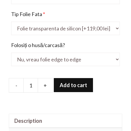
Tip Folie Fata
*
Folosiți o husă/carcasă?
Add to cart
-
+
Folie
de
protectie
pentru
Description
Modern
A11M