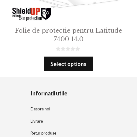
Folie de protectie pentru Latitude
7400 14.0
0
o
Select options
u
t
o
f
5
Informații utile
Despre noi
Livrare
Retur produse