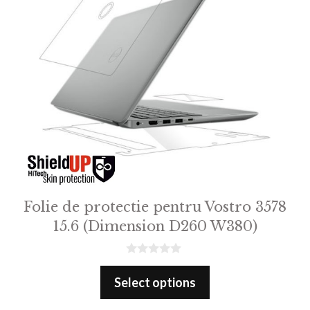
Folie de protectie pentru Vostro 3578
15.6 (Dimension D260 W380)
0
o
Select options
u
t
o