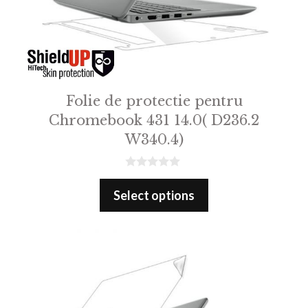
Folie de protectie pentru
Chromebook 431 14.0( D236.2
W340.4)
0
o
Select options
u
t
o
f
5