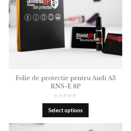
Folie de protectie pentru Audi A3
RNS-E 8P
0
o
Select options
u
t
o
f
5