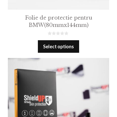
Folie de protectie pentru
BMW(80mmx144mm)
0
o
Select options
u
t
o
f
5