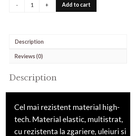
Add to cart
-
+
Folie
de
protectie
pentru
Description
Monitor
POS
Reviews (0)
Elo
10''
Description
quantity
Cel mai rezistent material high-
tech. Material elastic, multistrat,
cu rezistenta la zgariere, uleiuri si