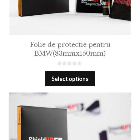
Folie de protectie pentru
BMW(83mmx150mm)
0
o
Select options
u
t
o
f
5