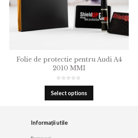
Folie de protectie pentru Audi A4
2010 MMI
0
o
Select options
u
t
o
f
5
Informații utile