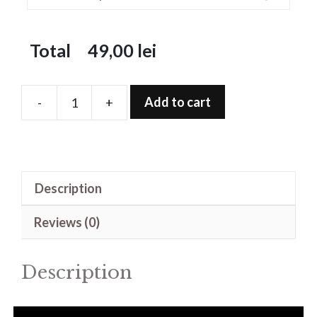
Total
49,00
lei
Add to cart
-
+
Folie
de
protectie
pentru
Description
Moonphase
42mm
Reviews (0)
quantity
Description