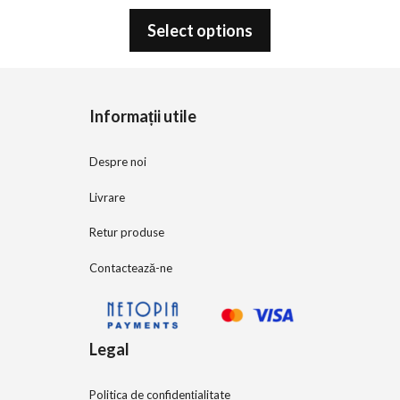
0
o
Select options
u
t
o
f
5
Informații utile
Despre noi
Livrare
Retur produse
Contactează-ne
Legal
Politica de confidențialitate