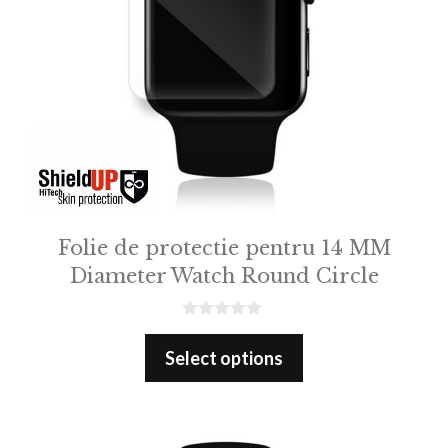
Folie de protectie pentru 14 MM
Diameter Watch Round Circle
0
o
Select options
u
t
o
f
5