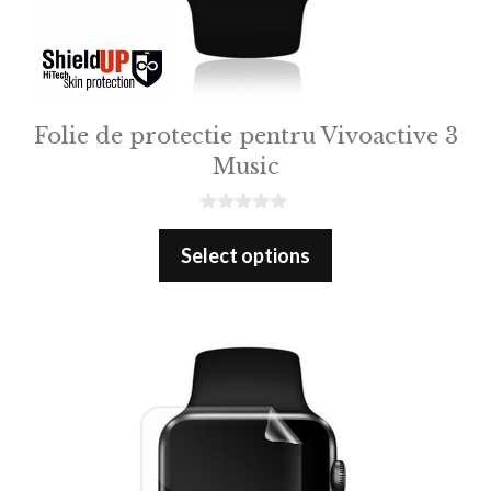
Folie de protectie pentru Vivoactive 3
Music
0
o
Select options
u
t
o
f
5