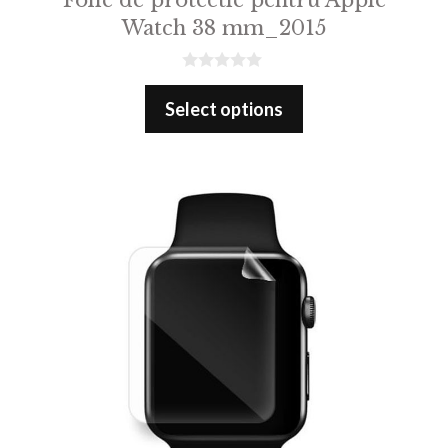
Watch 38 mm_2015
0
o
Select options
u
t
o
f
5