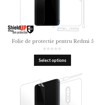
Folie de protectie pentru Redmi 5
0
o
Select options
u
t
o
f
5