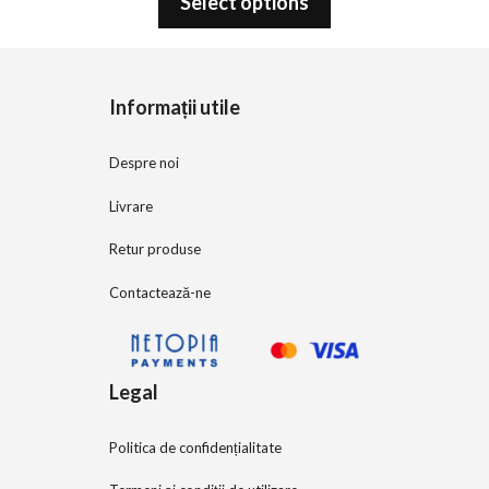
Select options
u
t
o
f
5
Informații utile
Despre noi
Livrare
Retur produse
Contactează-ne
Legal
Politica de confidențialitate