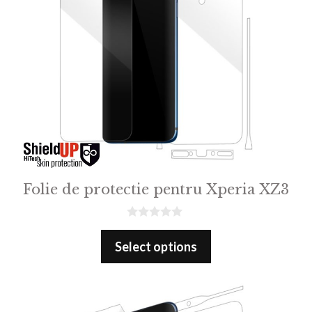
Folie de protectie pentru Xperia XZ3
0
o
Select options
u
t
o
f
5