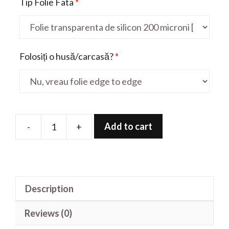
Tip Folie Fata
*
Folosiți o husă/carcasă?
*
Add to cart
-
+
Folie
de
protectie
pentru
Description
N3
quantity
Reviews (0)