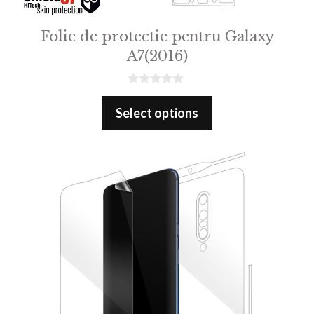
Folie de protectie pentru Galaxy
A7(2016)
0
o
Select options
u
t
o
f
5