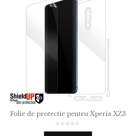
Folie de protectie pentru Xperia XZ3
0
o