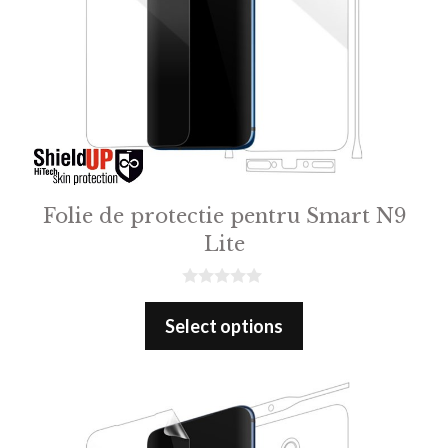
Folie de protectie pentru Smart N9
Lite
0
o
Select options
u
t
o
f
5