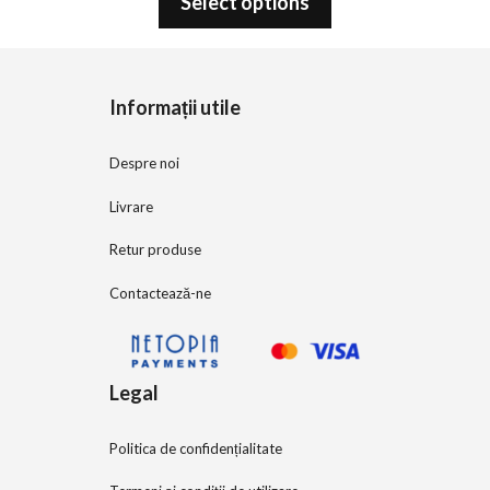
Select options
u
t
o
f
5
Informații utile
Despre noi
Livrare
Retur produse
Contactează-ne
Legal
Politica de confidențialitate