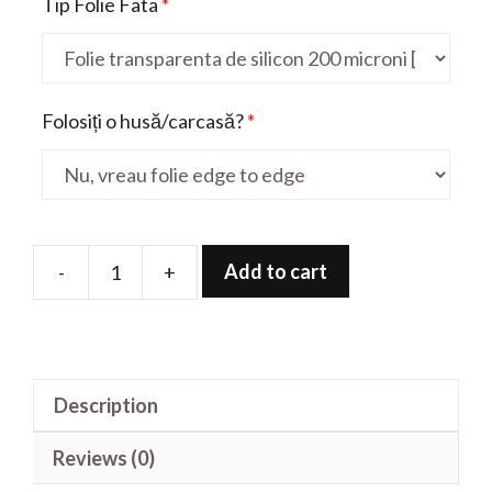
Tip Folie Fata
*
Folosiți o husă/carcasă?
*
Add to cart
-
+
Folie
de
protectie
pentru
Description
Nokia
2
Reviews (0)
quantity