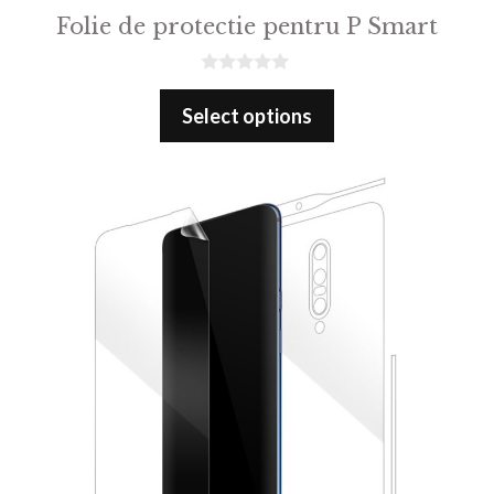
Folie de protectie pentru P Smart
0
o
Select options
u
t
o
f
5