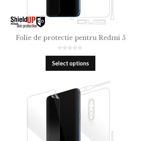
Folie de protectie pentru Redmi 5
0
o
Select options
u
t
o
f
5