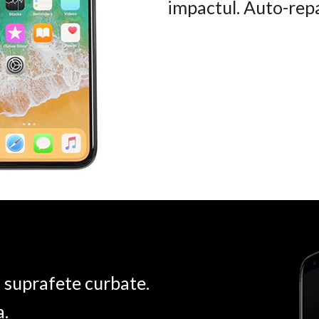
impactul. Auto-rep
u suprafete curbate.
a.