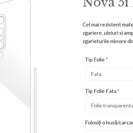
Nova 5i
Cel mai rezistent mater
zgariere, uleiuri si a
zgarieturile minore din 
Tip Folie
*
Tip Folie Fata
*
Folosiți o husă/carca