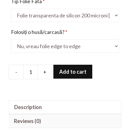
Tip Folie Fata
*
Folosiți o husă/carcasă?
*
Add to cart
-
+
Folie
de
protectie
pentru
Description
Nubia
X
Reviews (0)
5g