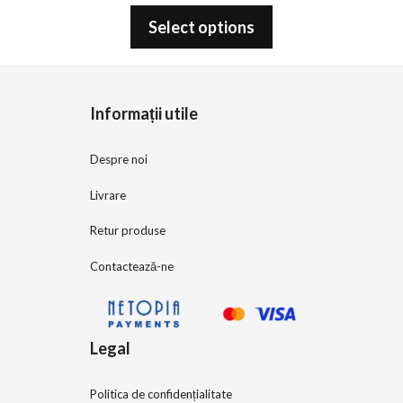
0
o
Select options
u
t
o
f
5
Informații utile
Despre noi
Livrare
Retur produse
Contactează-ne
Legal
Politica de confidențialitate