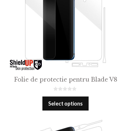
Folie de protectie pentru Blade V8
0
o
Select options
u
t
o
f
5