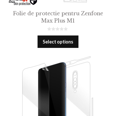
Folie de protectie pentru Zenfone
Max Plus M1
0
o
Select options
u
t
o
f
5