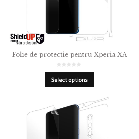
Folie de protectie pentru Xperia XA
0
o
Select options
u
t
o
f
5