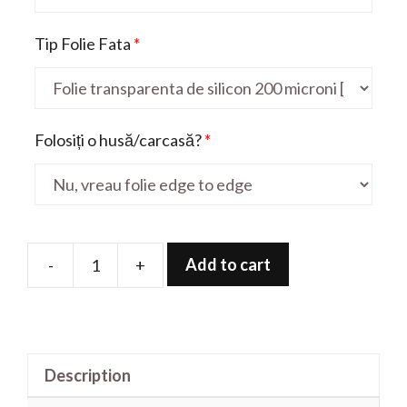
Tip Folie Fata
*
Folosiți o husă/carcasă?
*
Add to cart
-
+
Folie
de
protectie
pentru
Description
Nubia
Z60