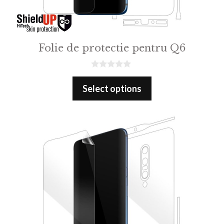
Folie de protectie pentru Q6
0
o
Select options
u
t
o
f
5