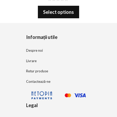
0
o
Select options
u
t
o
f
5
Informații utile
Despre noi
Livrare
Retur produse
Contactează-ne
Legal