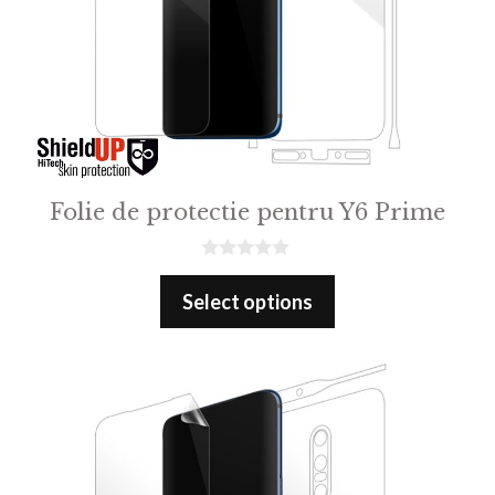
Folie de protectie pentru Y6 Prime
0
o
Select options
u
t
o
f
5