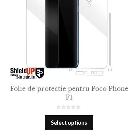
Folie de protectie pentru Poco Phone
F1
0
o
Select options
u
t
o
f