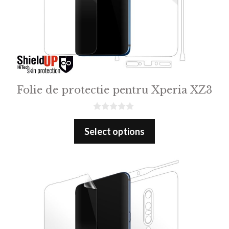
Folie de protectie pentru Xperia XZ3
0
o
Select options
u
t
o
f
5