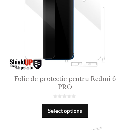
Folie de protectie pentru Redmi 6
PRO
0
o
Select options
u
t
o
f
5