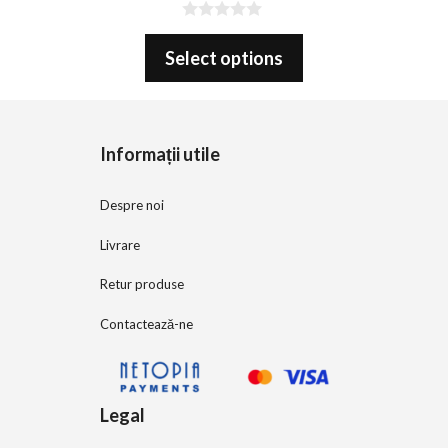
0
o
Select options
u
t
o
f
5
Informații utile
Despre noi
Livrare
Retur produse
Contactează-ne
Legal