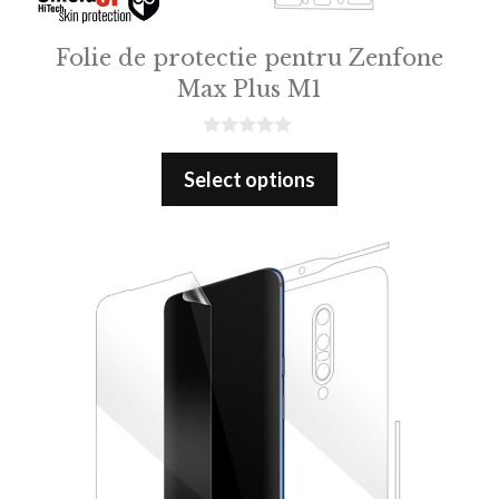
Folie de protectie pentru Zenfone
Max Plus M1
0
o
Select options
u
t
o
f
5