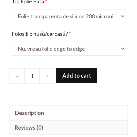
Tip Folie Fata
*
Folosiți o husă/carcasă?
*
Add to cart
-
+
Folie
de
protectie
pentru
Description
P10000
Pro
Reviews (0)
quantity