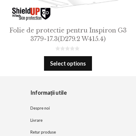
Folie de protectie pentru Inspiron G3
3779-17.3(D279.2 W415.4)
0
o
Select options
u
t
o
f
5
Informații utile
Despre noi
Livrare
Retur produse