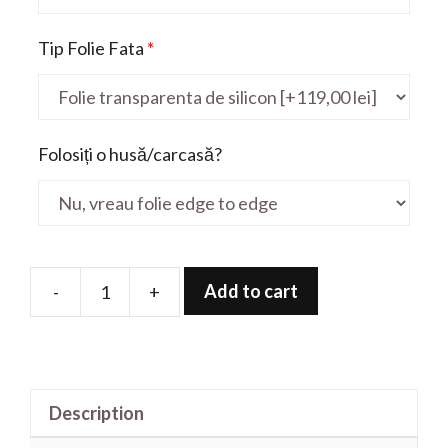
Tip Folie Fata
*
Folosiți o husă/carcasă?
Add to cart
-
+
Folie
de
protectie
pentru
Description
P15
P1500CJA