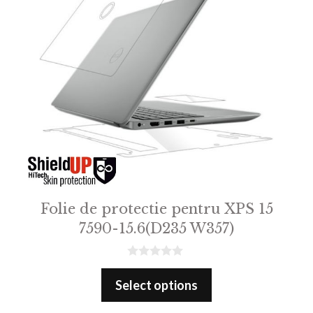
Folie de protectie pentru XPS 15
7590-15.6(D235 W357)
0
o
Select options
u
t
o