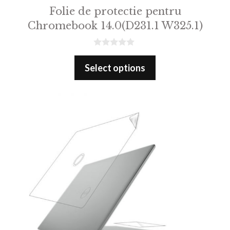
Folie de protectie pentru
Chromebook 14.0(D231.1 W325.1)
0
o
Select options
u
t
o
f
5