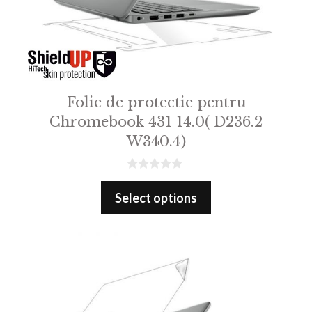
Folie de protectie pentru
Chromebook 431 14.0( D236.2
W340.4)
0
o
Select options
u
t
o
f
5