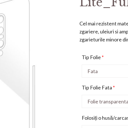
Lite_Fu
Cel mai rezistent mater
zgariere, uleiuri si a
zgarieturile minore din 
Tip Folie
*
Tip Folie Fata
*
Folosiți o husă/carca