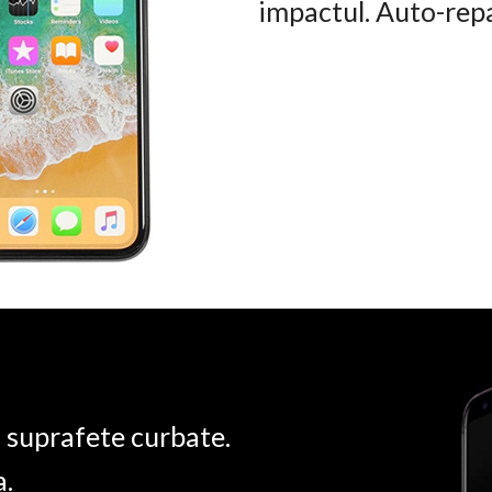
impactul. Auto-rep
u suprafete curbate.
a.