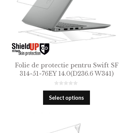
Folie de protectie pentru Swift SF
314-51-76EY 14.0(D236.6 W341)
0
o
Select options
u
t
o
f
5