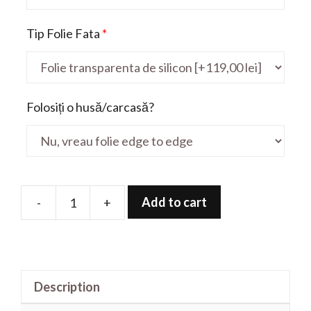
Tip Folie Fata
*
Folosiți o husă/carcasă?
Add to cart
-
+
Folie
de
protectie
pentru
Description
Pavilion
15