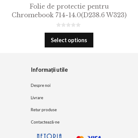
Folie de protectie pentru
Chromebook 714-14.0(D238.6 W323)
0
o
Select options
u
t
o
f
5
Informații utile
Despre noi
Livrare
Retur produse
Contactează-ne