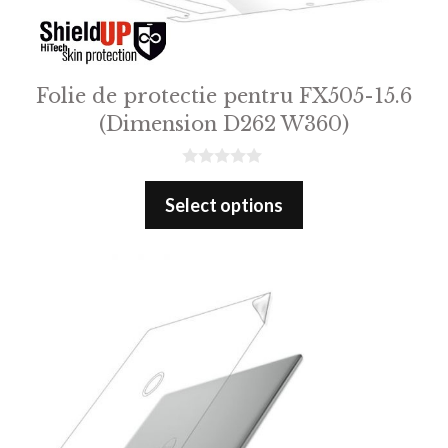
Folie de protectie pentru FX505-15.6
(Dimension D262 W360)
0
o
Select options
u
t
o
f
5