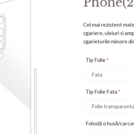
Phone(2
Cel mai rezistent mater
zgariere, uleiuri si a
zgarieturile minore din 
Tip Folie
*
Tip Folie Fata
*
Folosiți o husă/carca