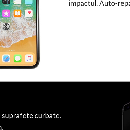
impactul. Auto-rep
u suprafete curbate.
a.