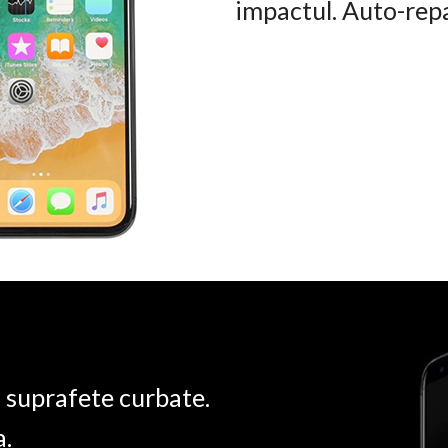
impactul. Auto-rep
u suprafete curbate.
a.