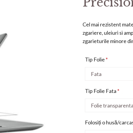
Precisio
Cel mai rezistent mater
zgariere, uleiuri si a
zgarieturile minore din 
Tip Folie
*
Tip Folie Fata
*
Folosiți o husă/carca