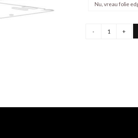
-
+
Folie
de
protectie
pentru
Precision
3551
15.6'
quantity