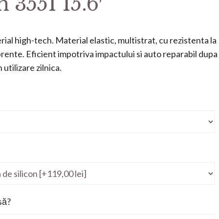
n 3551 15.6′
ial high-tech. Material elastic, multistrat, cu rezistenta la
mprente. Eficient impotriva impactului si auto reparabil dupa
utilizare zilnica.
să?