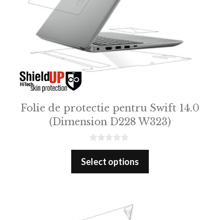
Folie de protectie pentru Swift 14.0
(Dimension D228 W323)
0
o
Select options
u
t
o
f
5