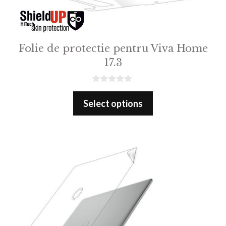
Folie de protectie pentru Viva Home
17.3
0
o
Select options
u
t
o
f
5