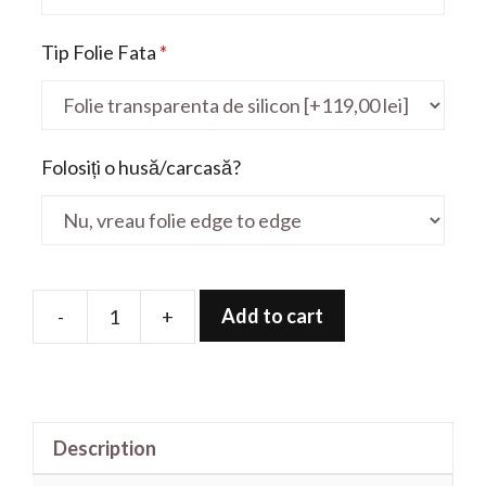
Tip Folie Fata
*
Folosiți o husă/carcasă?
Add to cart
-
+
Folie
de
protectie
pentru
Description
Precision
7560