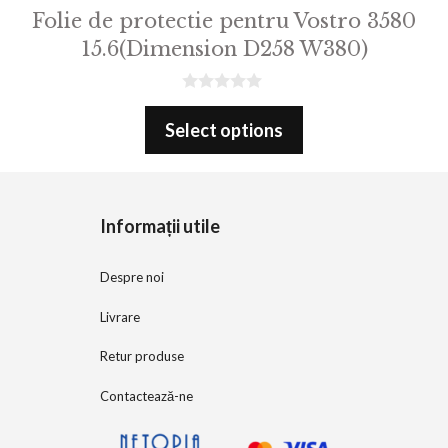
Folie de protectie pentru Vostro 3580
15.6(Dimension D258 W380)
0
o
Select options
u
t
o
f
5
Informații utile
Despre noi
Livrare
Retur produse
Contactează-ne