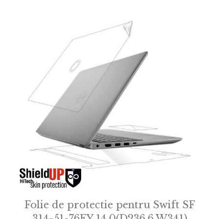
Folie de protectie pentru Swift SF
314-51-76EY 14.0(D236.6 W341)