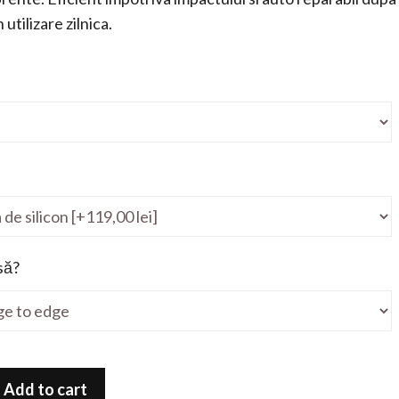
utilizare zilnica.
să?
Add to cart