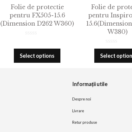
Folie de protectie
Folie de prot
pentru FX505-15.6
pentru Inspiro
(Dimension D262 W360)
15.6(Dimensio
W380)
0
o
0
u
o
t
Select options
Select optio
u
o
t
f
o
5
f
5
Informații utile
Despre noi
Livrare
Retur produse