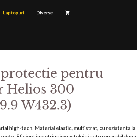
Laptopuri
Diverse
 protectie pentru
r Helios 300
9.9 W432.3)
ial high-tech. Material elastic, multistrat, cu rezistenta la
mprente. Eficient impotriva impactului si auto reparabil dupa