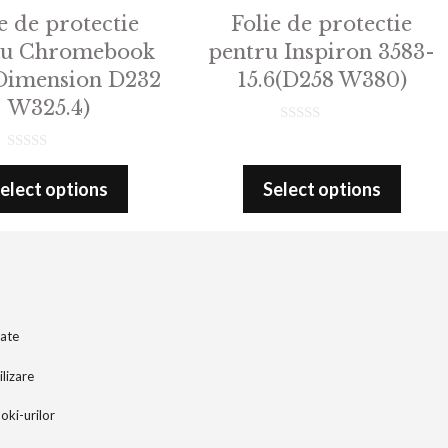
e de protectie
Folie de protectie
ru Chromebook
pentru Inspiron 3583-
(Dimension D232
15.6(D258 W380)
W325.4)
0
o
0
u
o
t
elect options
Select options
u
o
t
f
o
5
f
5
tate
ilizare
ooki-urilor