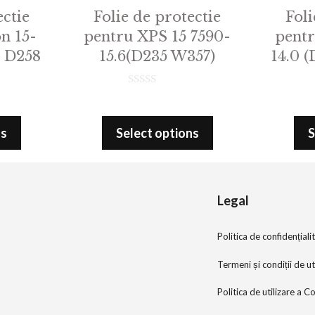
ectie
Folie de protectie
Foli
n 15-
pentru XPS 15 7590-
pent
n D258
15.6(D235 W357)
14.0 
0
o
u
t
ns
Select options
S
o
f
5
Legal
Politica de confidențiali
Termeni și condiții de ut
Politica de utilizare a C