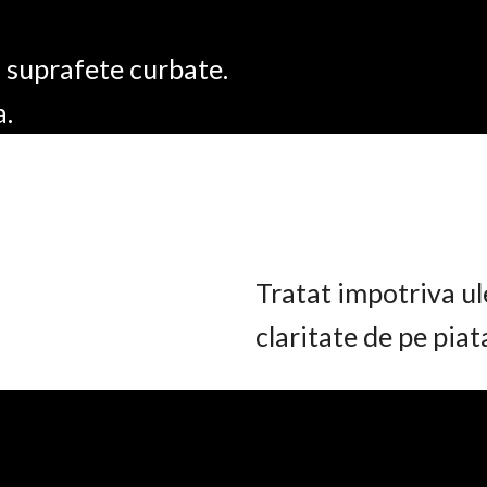
u suprafete curbate.
a.
Tratat impotriva ul
claritate de pe pia