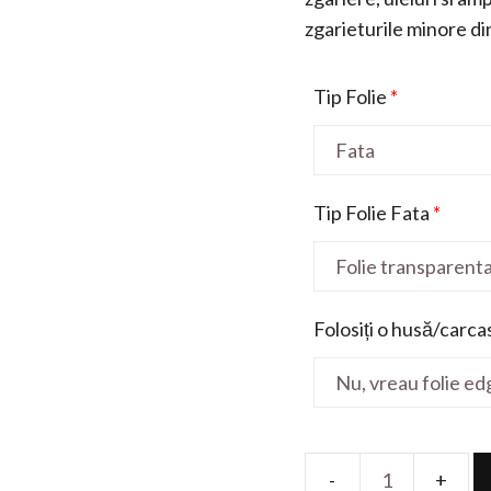
zgarieturile minore din 
Tip Folie
*
Tip Folie Fata
*
Folosiți o husă/carca