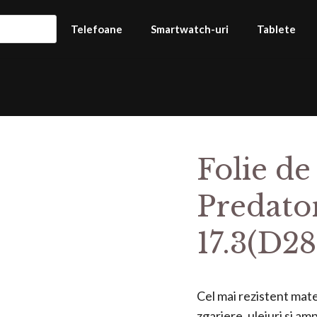
Telefoane
Smartwatch-uri
Tablete
Folie de
Predato
17.3(D28
Cel mai rezistent mater
zgariere, uleiuri si a