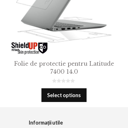
Folie de protectie pentru Latitude
7400 14.0
0
o
Select options
u
t
o
f
5
Informații utile