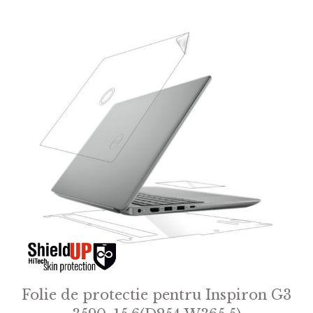
f
5
Folie de protectie pentru Inspiron G3