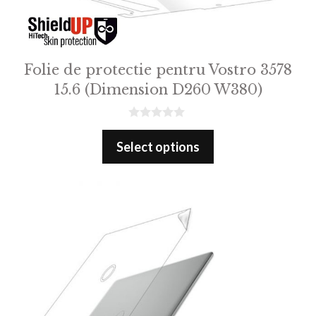
Folie de protectie pentru Vostro 3578
15.6 (Dimension D260 W380)
0
o
Select options
u
t
o
f
5