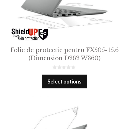
Folie de protectie pentru FX505-15.6
(Dimension D262 W360)
0
o
Select options
u
t
o
f
5