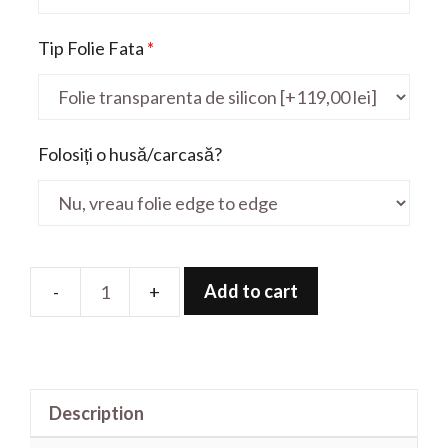
Tip Folie Fata
*
Folosiți o husă/carcasă?
Add to cart
Folie
de
protectie
pentru
Description
Prestige
14H