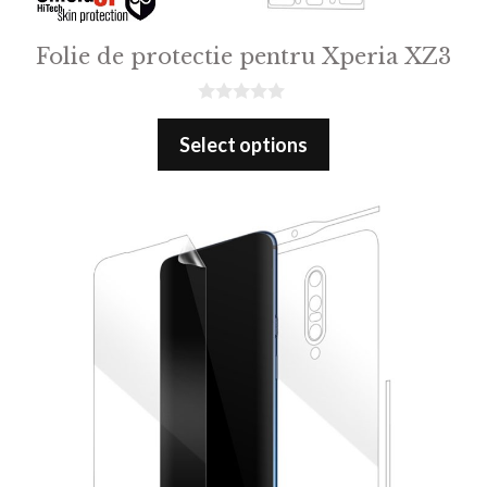
Folie de protectie pentru Xperia XZ3
0
o
Select options
u
t
o
f
5