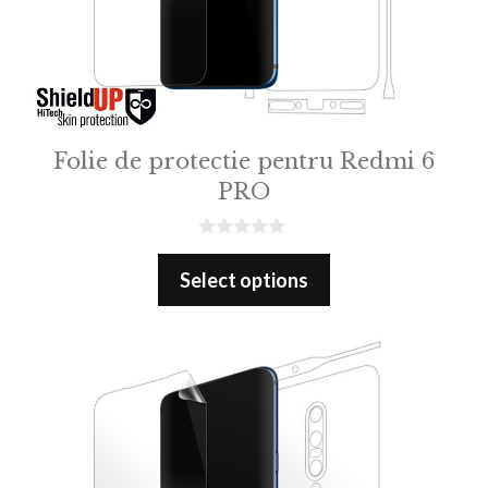
Folie de protectie pentru Redmi 6
PRO
0
o
Select options
u
t
o
f
5