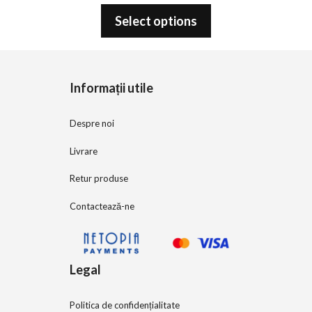
0
o
Select options
u
t
o
f
5
Informații utile
Despre noi
Livrare
Retur produse
Contactează-ne
Legal
Politica de confidențialitate