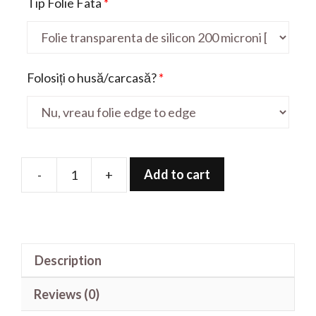
Tip Folie Fata
*
Folosiți o husă/carcasă?
*
Add to cart
-
+
Folie
de
protectie
pentru
Description
Rebel
4
Reviews (0)
quantity