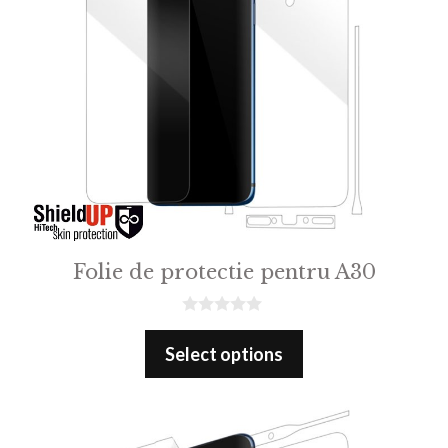
Folie de protectie pentru A30
0
o
Select options
u
t
o
f
5