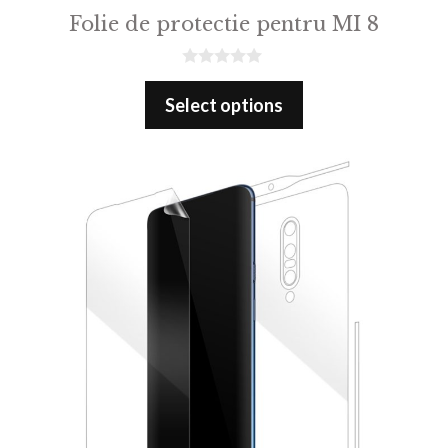
Folie de protectie pentru MI 8
0
o
Select options
u
t
o
f
5