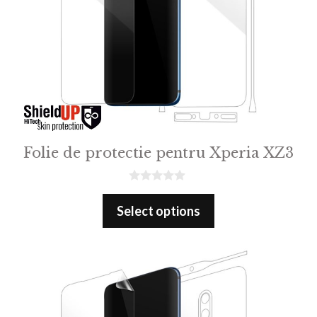
Folie de protectie pentru Xperia XZ3
0
o
Select options
u
t
o
f
5