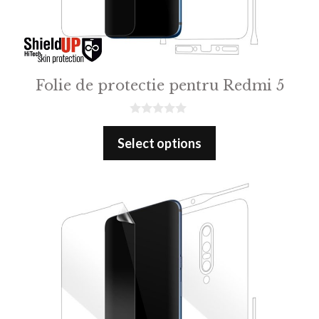
Folie de protectie pentru Redmi 5
0
o
Select options
u
t
o
f
5