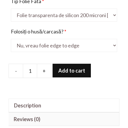
Tip Folie Fata
*
Folosiți o husă/carcasă?
*
Add to cart
-
+
Folie
de
protectie
pentru
Description
Redmi
9C
Reviews (0)
quantity