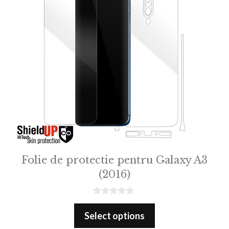
Folie de protectie pentru Galaxy A3
(2016)
0
o
Select options
u
t