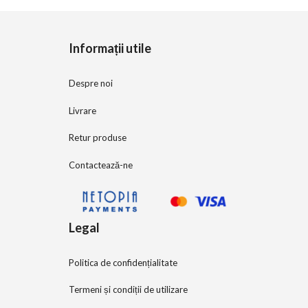
o
f
5
Informații utile
Despre noi
Livrare
Retur produse
Contactează-ne
Legal
Politica de confidențialitate
Termeni și condiții de utilizare