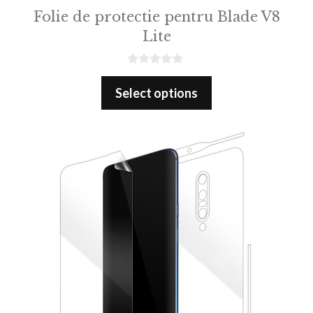
Folie de protectie pentru Blade V8
Lite
0
o
Select options
u
t
o
f
5