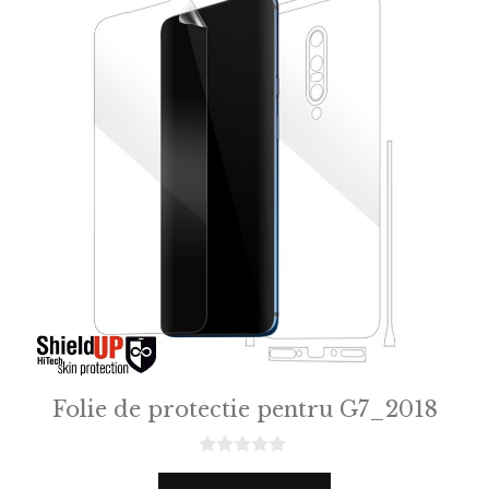
Folie de protectie pentru G7_2018
0
o