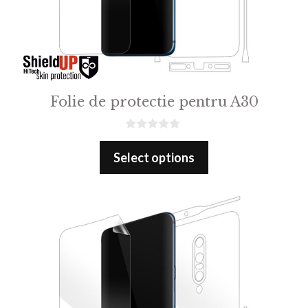
Folie de protectie pentru A30
0
o
Select options
u
t
o
f
5