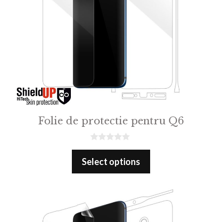
Folie de protectie pentru Q6
0
o
Select options
u
t
o
f
5