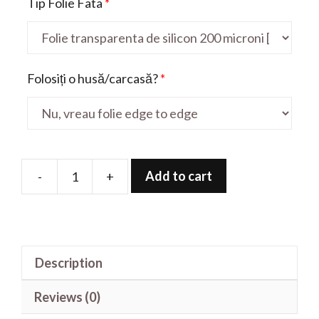
Tip Folie Fata
*
Folosiți o husă/carcasă?
*
Add to cart
-
+
Folie
de
protectie
pentru
Description
Reno
2F
Reviews (0)
quantity