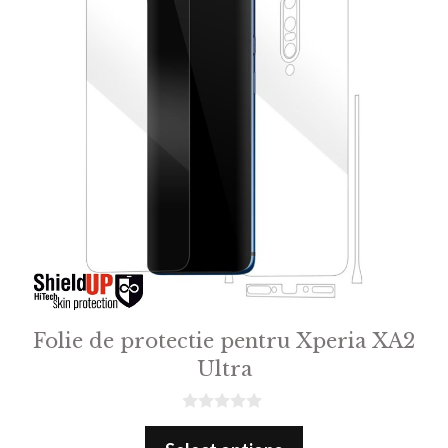
Folie de protectie pentru Xperia XA2
Ultra
0
o