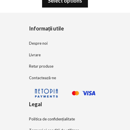
Select options
u
t
o
f
5
Informații utile
Despre noi
Livrare
Retur produse
Contactează-ne
Legal
Politica de confidențialitate