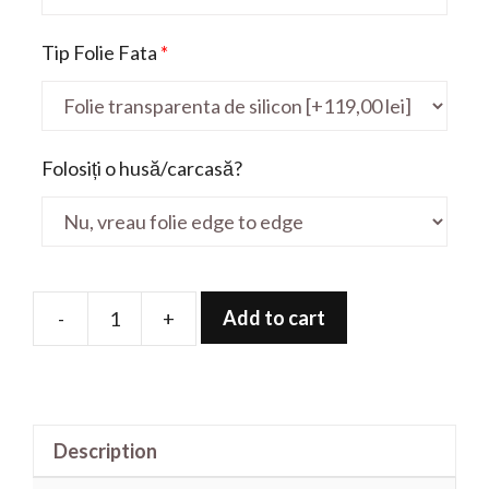
Tip Folie Fata
*
Folosiți o husă/carcasă?
Add to cart
-
+
Folie
de
protectie
pentru
Description
Rog
G712LWS