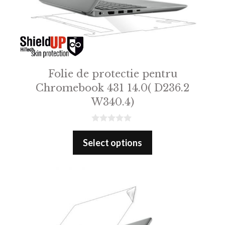
Folie de protectie pentru
Chromebook 431 14.0( D236.2
W340.4)
0
o
Select options
u
t
o
f
5