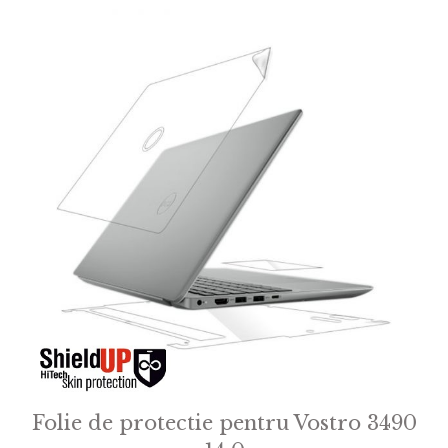
f
5
Folie de protectie pentru Vostro 3490