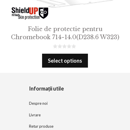
Folie de protectie pentru
Chromebook 714-14.0(D238.6 W323)
0
o
Select options
u
t
o
f
5
Informații utile
Despre noi
Livrare
Retur produse