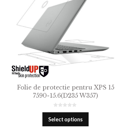
Folie de protectie pentru XPS 15
7590-15.6(D235 W357)
0
o
Select options
u
t
o