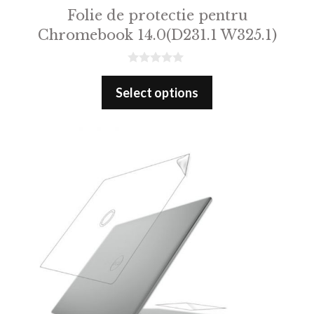
Folie de protectie pentru
Chromebook 14.0(D231.1 W325.1)
0
o
Select options
u
t
o
f
5