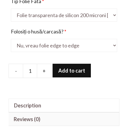
Tip Folie Fata
*
Folosiți o husă/carcasă?
*
Add to cart
-
+
Folie
de
protectie
pentru
Description
S260
quantity
Reviews (0)