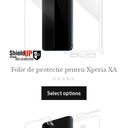
Folie de protectie pentru Xperia XA
0
o
Select options
u
t
o
f
5