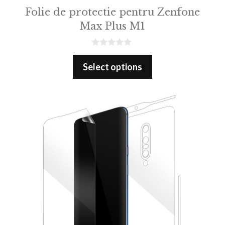
Folie de protectie pentru Zenfone
Max Plus M1
0
o
Select options
u
t
o
f
5