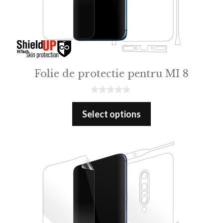
Folie de protectie pentru MI 8
0
o
Select options
u
t
o
f
5