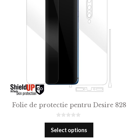
Folie de protectie pentru Desire 828
0
o
Select options
u
t