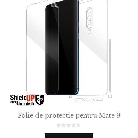
Folie de protectie pentru Mate 9
0
o