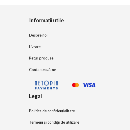
o
f
5
Informații utile
Despre noi
Livrare
Retur produse
Contactează-ne
Legal
Politica de confidențialitate
Termeni și condiții de utilizare