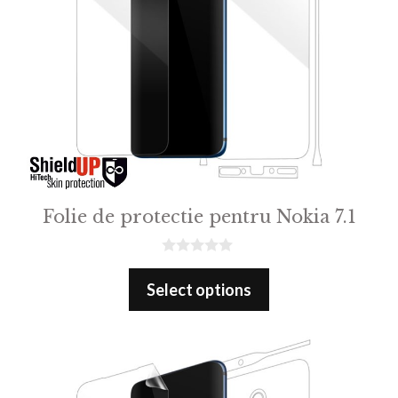
Folie de protectie pentru Nokia 7.1
0
o
Select options
u
t
o
f
5