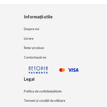
o
f
5
Informații utile
Despre noi
Livrare
Retur produse
Contactează-ne
Legal
Politica de confidențialitate
Termeni și condiții de utilizare