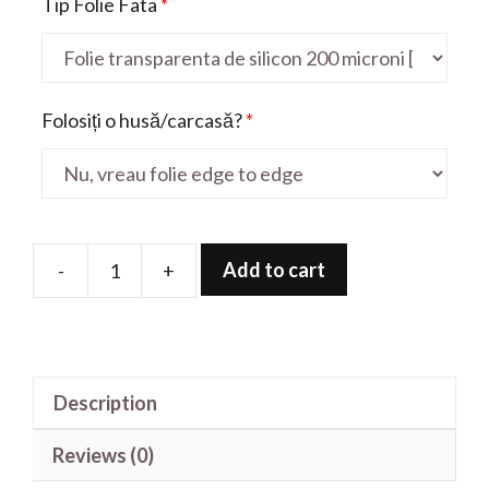
Tip Folie Fata
*
Folosiți o husă/carcasă?
*
Add to cart
-
+
Folie
de
protectie
pentru
Description
Shine
Lite
Reviews (0)
quantity