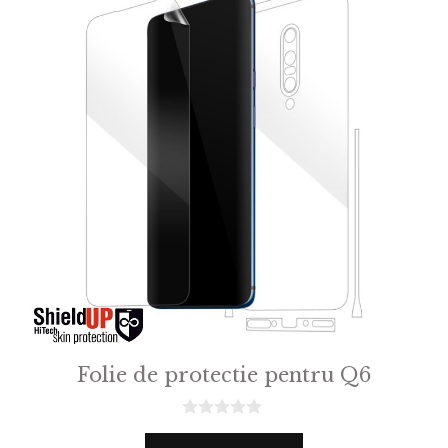
Folie de protectie pentru Q6
0
o