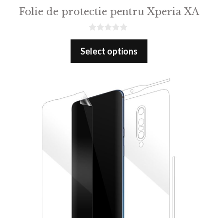
Folie de protectie pentru Xperia XA
0
o
Select options
u
t
o
f
5