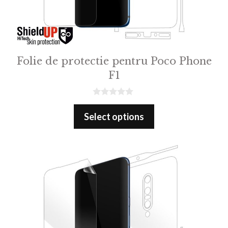
Folie de protectie pentru Poco Phone
F1
0
o
Select options
u
t
o
f
5