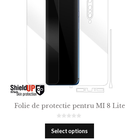
Folie de protectie pentru MI 8 Lite
0
o
Select options
u
t