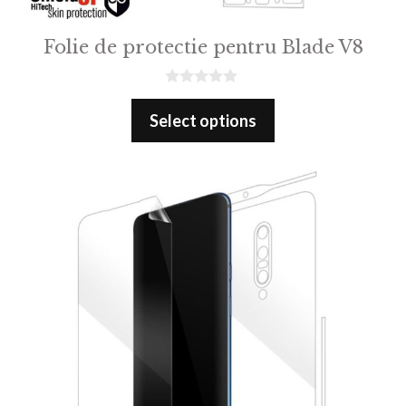
Folie de protectie pentru Blade V8
0
o
Select options
u
t
o
f
5