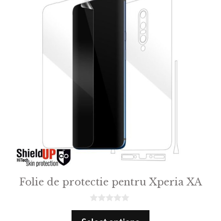
Folie de protectie pentru Xperia XA
0
o