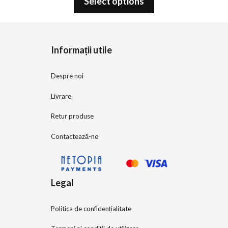
Select options
u
t
o
f
5
Informații utile
Despre noi
Livrare
Retur produse
Contactează-ne
Legal
Politica de confidențialitate