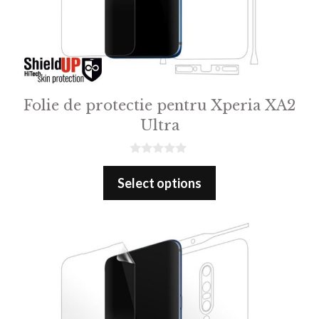
Folie de protectie pentru Xperia XA2
Ultra
0
o
Select options
u
t
o
f
5