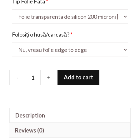
Tip Folie Fata
*
Folosiți o husă/carcasă?
*
Add to cart
-
+
Folie
de
protectie
pentru
Description
SM02
quantity
Reviews (0)