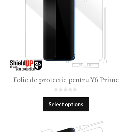
Folie de protectie pentru Y6 Prime
0
o
Select options
u
t
o
f
5