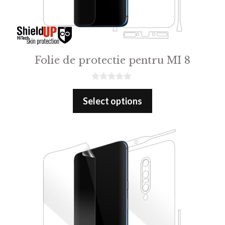
Folie de protectie pentru MI 8
0
o
Select options
u
t
o
f
5