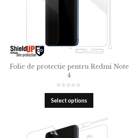
Folie de protectie pentru Redmi Note
4
0
o
Select options
u
t
o
f
5