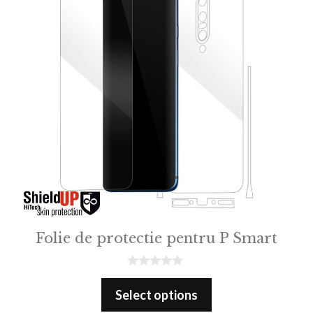
Folie de protectie pentru P Smart
0
o
Select options
u
t