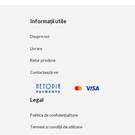
o
f
5
Informații utile
Despre noi
Livrare
Retur produse
Contactează-ne
Legal
Politica de confidențialitate
Termeni și condiții de utilizare