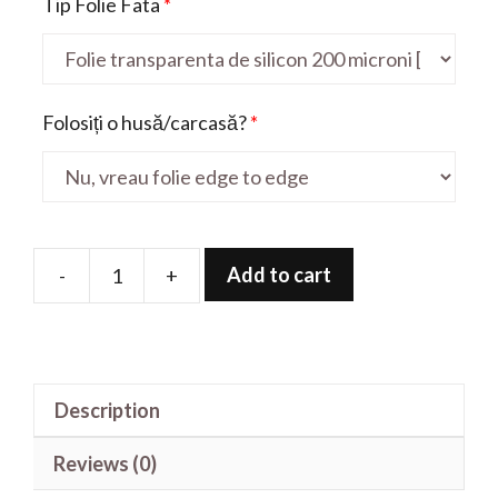
Tip Folie Fata
*
Folosiți o husă/carcasă?
*
Add to cart
-
+
Folie
de
protectie
pentru
Description
Smart
N10
Reviews (0)
quantity