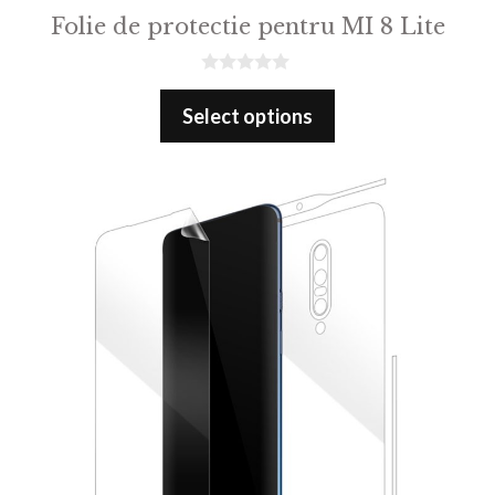
Folie de protectie pentru MI 8 Lite
0
o
Select options
u
t
o
f
5