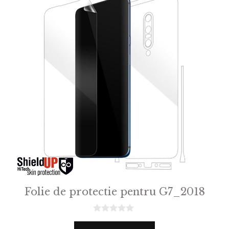
Folie de protectie pentru G7_2018
0
o