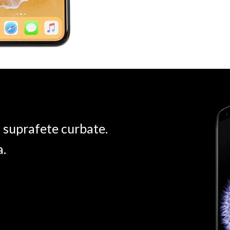
u suprafete curbate.
a.