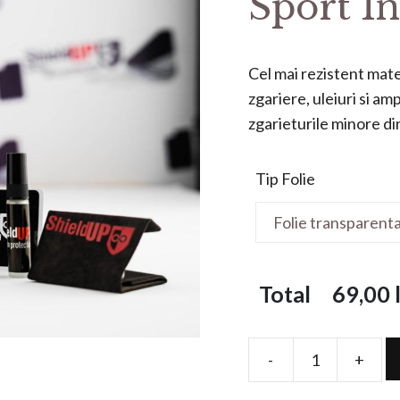
Sport In
Cel mai rezistent mater
zgariere, uleiuri si a
zgarieturile minore din 
Tip Folie
Total
69,00
l
-
+
Folie
de