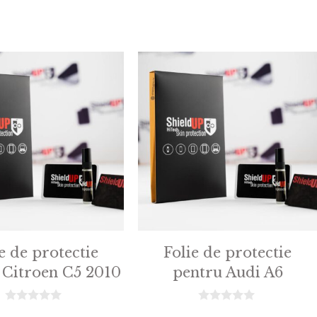
e de protectie
Folie de protectie
 Citroen C5 2010
pentru Audi A6
0
0