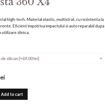
sta 360 X4
ial high-tech. Material elastic, multistrat, cu rezistenta la
mprente. Eficient impotriva impactului si auto reparabil dupa
utilizare zilnica.
ei
Add to cart