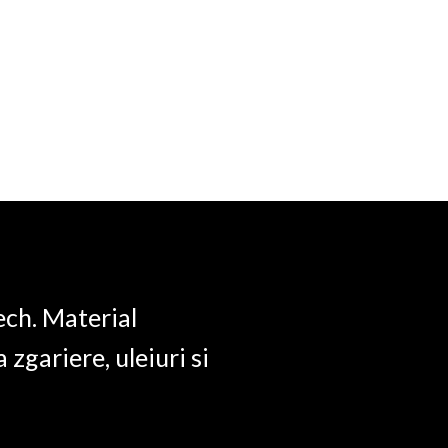
protectie
pentru
Sport
Insta
360
X4
quantity
ech. Material
a zgariere, uleiuri si