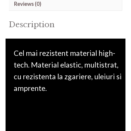
Reviews (0)
58-
31A7
Description
14'
quantity
Cel mai rezistent material high-
tech. Material elastic, multistrat,
cu rezistenta la zgariere, uleiuri si
amprente.