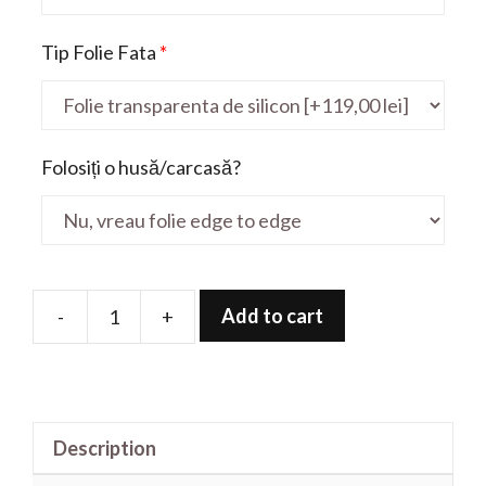
Tip Folie Fata
*
Folosiți o husă/carcasă?
Add to cart
-
+
Folie
de
protectie
pentru
Description
Swift
SF314-