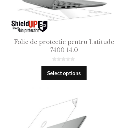
Folie de protectie pentru Latitude
7400 14.0
0
o
Select options
u
t
o
f
5