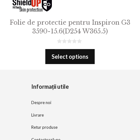
Folie de protectie pentru Inspiron G3
3590-15.6(D254 W365.5)
0
o
Select options
u
t
o
f
5
Informații utile
Despre noi
Livrare
Retur produse
Contactează-ne