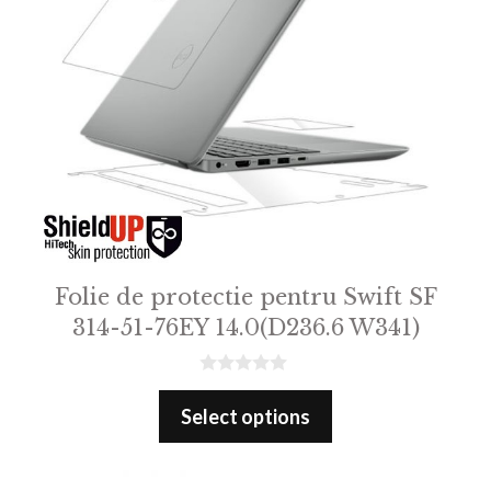
Folie de protectie pentru Swift SF
314-51-76EY 14.0(D236.6 W341)
0
o
Select options
u
t
o
f
5