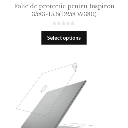
Folie de protectie pentru Inspiron
3583-15.6(D258 W380)
0
o
Select options
u
t
o
f
5