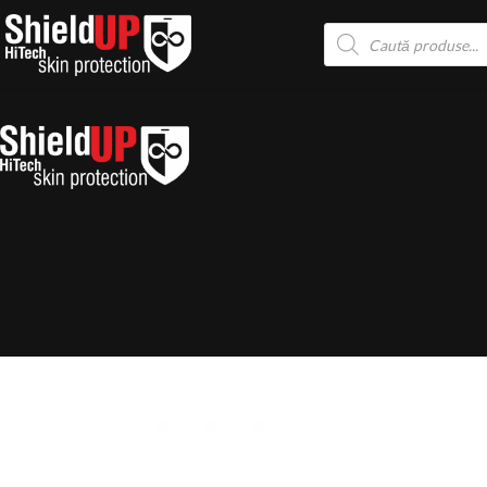
la
conținut
Products
search