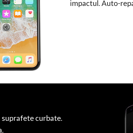
impactul. Auto-rep
u suprafete curbate.
a.