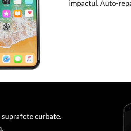
impactul. Auto-rep
u suprafete curbate.
a.