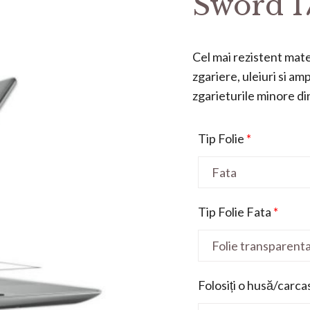
Sword 17
Cel mai rezistent mater
zgariere, uleiuri si a
zgarieturile minore din 
Tip Folie
*
Tip Folie Fata
*
Folosiți o husă/carca