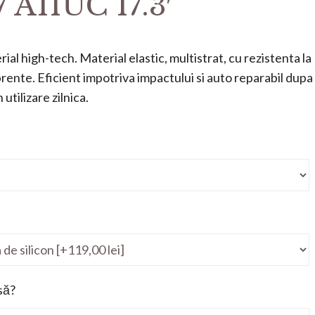
 A11UC 17.3′
ial high-tech. Material elastic, multistrat, cu rezistenta la
mprente. Eficient impotriva impactului si auto reparabil dupa
utilizare zilnica.
să?