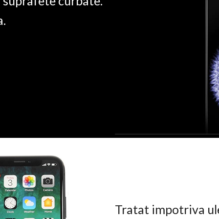
u suprafete curbate.
a.
Tratat impotriva ul