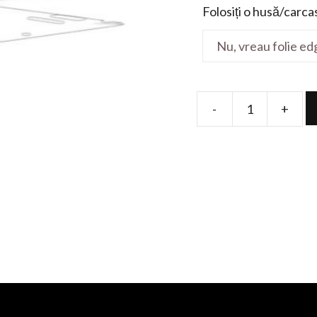
Folosiți o husă/carca
-
+
Folie
de
protectie
pentru
Taichi
FX504GD-
DM791T
15.6'
quantity