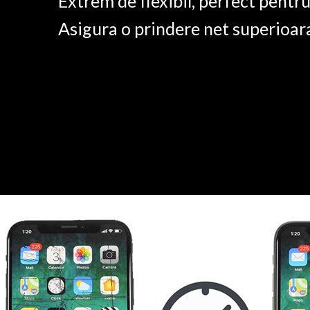
Extrem de flexibil, perfect pentr
Asigura o prindere net superioar