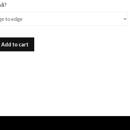
să?
Add to cart