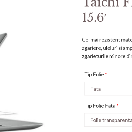
Taichi
15.6′
Cel mai rezistent mater
zgariere, uleiuri si a
zgarieturile minore din 
Tip Folie
*
Tip Folie Fata
*