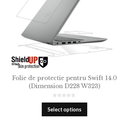
Folie de protectie pentru Swift 14.0
(Dimension D228 W323)
0
o
Select options
u
t
o
f
5