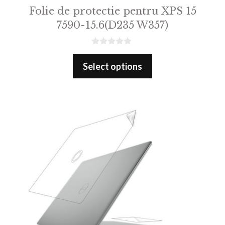
Folie de protectie pentru XPS 15
7590-15.6(D235 W357)
0
o
Select options
u
t
o
f
5