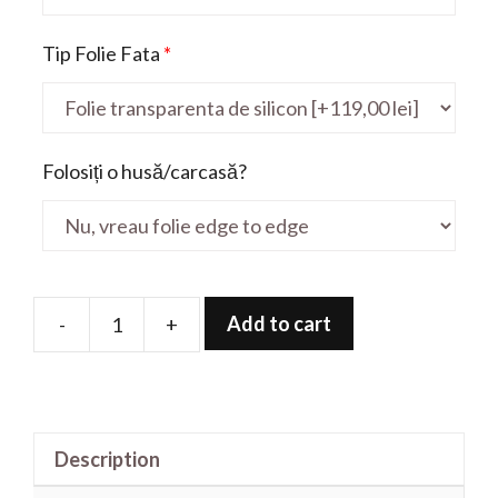
Tip Folie Fata
*
Folosiți o husă/carcasă?
Add to cart
-
+
Folie
de
protectie
pentru
Description
Taichi
FX504GE