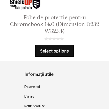
Folie de protectie pentru
Chromebook 14.0 (Dimension D232
W325.4)
0
o
Select options
u
t
o
f
5
Informații utile
Despre noi
Livrare
Retur produse