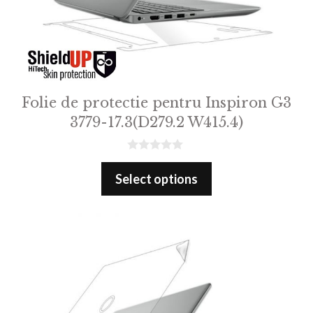
Folie de protectie pentru Inspiron G3
3779-17.3(D279.2 W415.4)
0
o
Select options
u
t
o
f
5